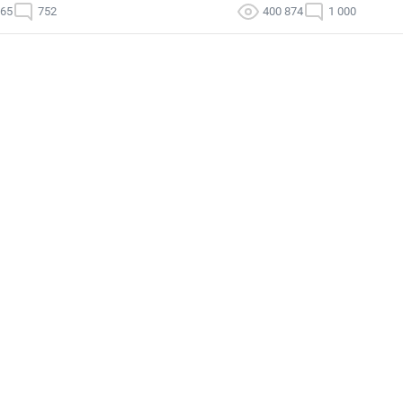
165
752
400 874
1 000