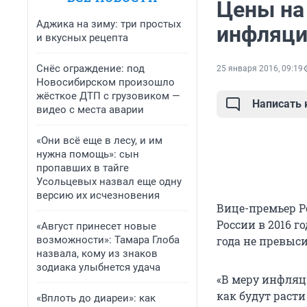
Цены на
Аджика на зиму: три простых
инфляц
и вкусных рецепта
Снёс ограждение: под
25 января 2016, 09:19
Новосибирском произошло
жёсткое ДТП с грузовиком —
Написать
видео с места аварии
«Они всё еще в лесу, и им
нужна помощь»: сын
пропавших в тайге
Усольцевых назвал еще одну
версию их исчезновения
Вице-премьер Р
России в 2016 г
«Август принесет новые
возможности»: Тамара Глоба
года не превыси
назвала, кому из знаков
зодиака улыбнется удача
«В меру инфляци
как будут расти
«Вплоть до диареи»: как