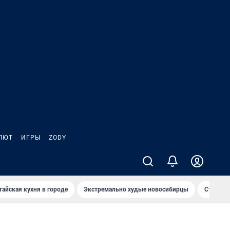
ЛЮТ
ИГРЫ
ZODY
тайская кухня в городе
Экстремально худые новосибирцы
Старт те