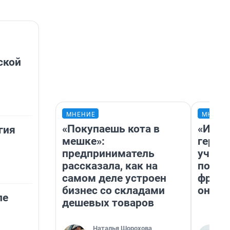
ской
МНЕНИЕ
МНЕНИ
«Покупаешь кота в
«Игру
гия
мешке»:
герои
предприниматель
учит 
рассказала, как на
попул
самом деле устроен
франш
бизнес со складами
она п
ле
дешевых товаров
Наталья Шорохова