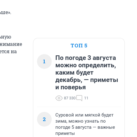
ьше».
льную
внимание
ТОП 5
ется на
По погоде 3 августа
1
можно определить,
каким будет
декабрь, — приметы
и поверья
87 330
11
Суровой или мягкой будет
2
зима, можно узнать по
погоде 5 августа — важные
приметы