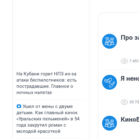
Про з
7 451
На Кубани горит НПЗ из-за
Я нен
атаки беспилотников: есть
пострадавшие. Главное о
ночных налетах
35 7
Ушел от жены с двумя
детьми. Как главный качок
КиноБ
«Уральских пельменей» в 54
года закрутил роман с
молодой красоткой