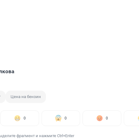
лкова
т
Цена на бензин
0
0
0
ыделите фрагмент и нажмите Ctrl+Enter