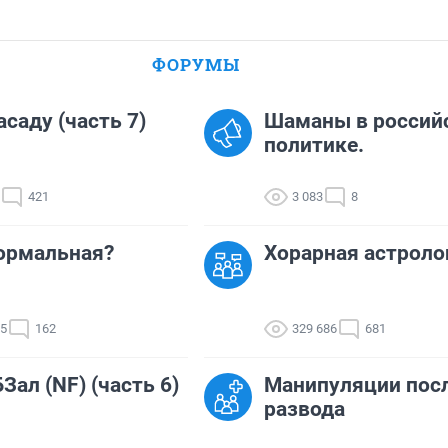
ФОРУМЫ
асаду (часть 7)
Шаманы в россий
политике.
421
3 083
8
ормальная?
Хорарная астроло
35
162
329 686
681
Зал (NF) (часть 6)
Манипуляции пос
развода