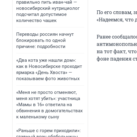
правильно пить иван-чай —
новосибирский нутрициолог
По его словам,
подсчитал допустимое
«Надеемся, что д
количество чашек
Переводы россиян начнут
Ранее сообщало
блокировать по одной
антимонопольну
причине: подробности
на тот факт, чт
фоне падения с
«Два кота уже нашли дом»:
как в Новосибирске проходит
ярмарка «День Хвоста» —
показываем фото животных
«Меня не просто отменяют,
меня хотят убить»: участница
«Мамы в 16» ответила на
обвинения в домогательствах
к маленькому сыну
«Раньше с горем приходили»:
главный врач облбольницы