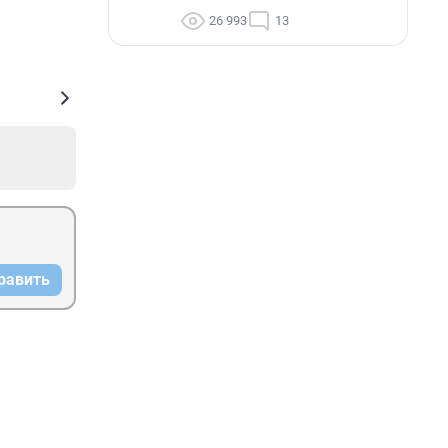
26 993
13
равить