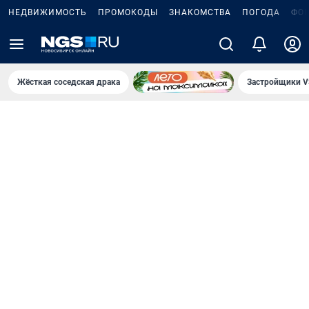
НЕДВИЖИМОСТЬ
ПРОМОКОДЫ
ЗНАКОМСТВА
ПОГОДА
ФО
Жёсткая соседская драка
Застройщики V