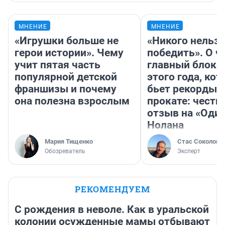
МНЕНИЕ
МНЕНИЕ
«Игрушки больше не
«Никого нельз
герои истории». Чему
победить». О ч
учит пятая часть
главный блокб
популярной детской
этого года, ко
франшизы и почему
бьет рекорды 
она полезна взрослым
прокате: честн
отзыв на «Оди
Нолана
Мария Тищенко
Стас Соколов
Обозреватель
Эксперт
РЕКОМЕНДУЕМ
С рождения в неволе. Как в уральской
колонии осужденные мамы отбывают