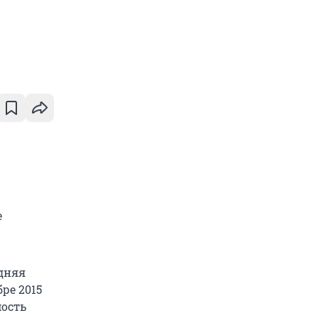
е
едняя
ре 2015
мость