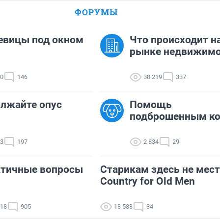
ФОРУМЫ
евицы под окном
Что происходит н
рынке недвижимо
00
146
38 219
337
лжайте опус
Помощь
подброшенным к
53
197
2 834
29
ктичные вопросы
Старикам здесь не мест
Country for Old Men
718
905
13 583
34