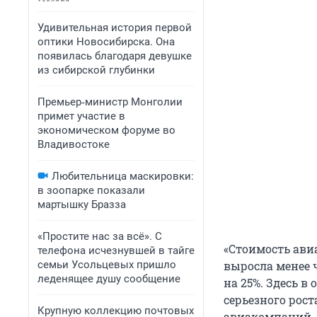
Удивительная история первой
оптики Новосибирска. Она
появилась благодаря девушке
из сибирской глубинки
Премьер‑министр Монголии
примет участие в
экономическом форуме во
Владивостоке
Любительница маскировки:
в зоопарке показали
мартышку Бразза
«Простите нас за всё». С
«Cтоимость ави
телефона исчезнувшей в тайге
семьи Усольцевых пришло
выросла менее 
леденящее душу сообщение
на 25%. Здесь в
серьезного рос
Крупную коллекцию почтовых
авиакомпаний, о