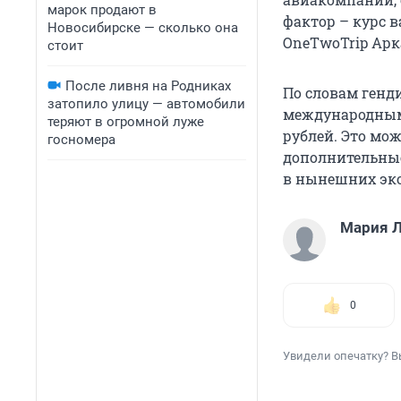
марок продают в
фактор – курс 
Новосибирске — сколько она
OneTwoTrip Арк
стоит
После ливня на Родниках
По словам генди
затопило улицу — автомобили
международным н
теряют в огромной луже
рублей. Это мо
госномера
дополнительные
в нынешних эко
Мария 
0
Увидели опечатку? В