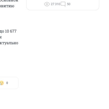
27 310
50
азвитию
о 10 677
и
актуально
0