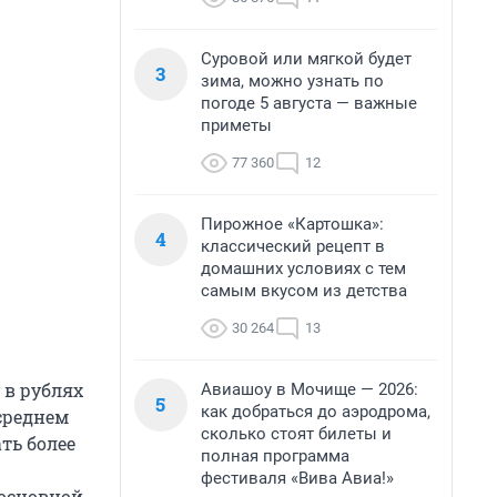
Суровой или мягкой будет
3
зима, можно узнать по
погоде 5 августа — важные
приметы
77 360
12
Пирожное «Картошка»:
4
классический рецепт в
домашних условиях с тем
самым вкусом из детства
30 264
13
 в рублях
Авиашоу в Мочище — 2026:
5
как добраться до аэродрома,
среднем
сколько стоят билеты и
ть более
полная программа
фестиваля «Вива Авиа!»
 основной