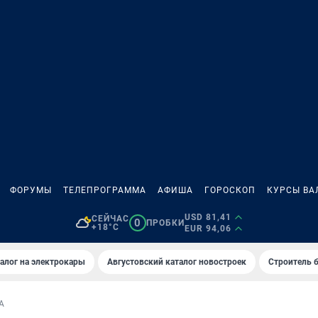
ФОРУМЫ
ТЕЛЕПРОГРАММА
АФИША
ГОРОСКОП
КУРСЫ ВА
USD 81,41
СЕЙЧАС
0
ПРОБКИ
+18°C
EUR 94,06
алог на электрокары
Августовский каталог новостроек
Строитель б
А