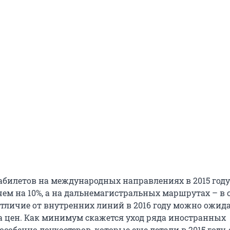
абилетов на международных направлениях в 2015 году
чем на 10%, а на дальнемагистральных маршрутах – в 
 отличие от внутренних линий в 2016 году можно ожида
та цен. Как минимум скажется уход ряда иностранных
собенно лоукостеров, которые еще летали в 2015 году,