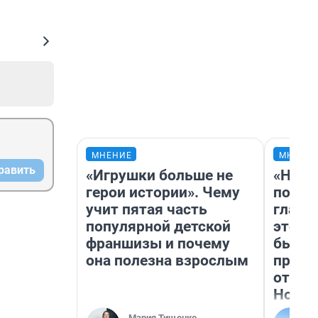
МНЕНИЕ
МНЕНИ
равить
«Игрушки больше не
«Нико
герои истории». Чему
побед
учит пятая часть
главн
популярной детской
этого
франшизы и почему
бьет 
она полезна взрослым
прока
отзыв
Нолан
Мария Тищенко