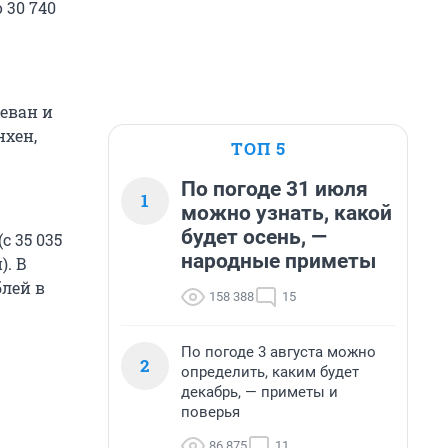
 30 740
еван и
нхен,
ТОП 5
По погоде 31 июля
1
можно узнать, какой
будет осень, —
с 35 035
народные приметы
). В
блей в
158 388
15
По погоде 3 августа можно
2
определить, каким будет
декабрь, — приметы и
поверья
86 875
11