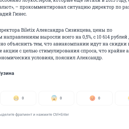
валют», – прокомментировал ситуацию директор по р
адий Гинес.
ректора Biletix Александра Сизинцева, цены по
аправлениям выросли всего на 0,5%, с 10 614 рублей д
жно объяснить тем, что авиакомпании идут на скидки 
 акции с целью стимулирования спроса, что крайне 
номических условиях, пояснил Александр.
Лузина
0
0
0
ыделите фрагмент и нажмите Ctrl+Enter