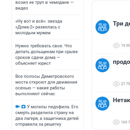
возил ее труп в чемодане —
видео
«Ну вот и всё»: звезда
Три д
«Дома-2» развелась с
молодым мужем
Нужно требовать свое. Что
19 3
делать дольщикам при срыве
сроков сдачи дома —
продо
объясняет юрист
Все полосы Димитровского
моста откроют для движения
27 7
осенью — какие работы
выполняют сейчас
Нета
У могилы педофила. Его
смерть разделила страну на
два лагеря, а защитника детей
163 
отправила за решетку