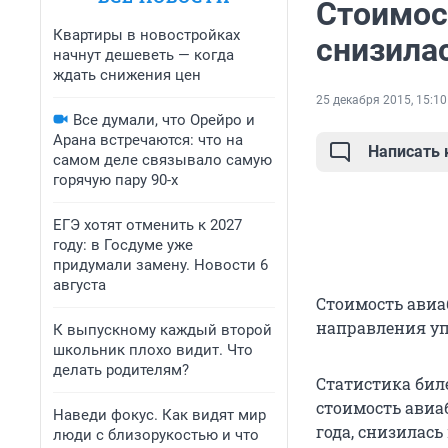
Стоимос
Квартиры в новостройках
снизила
начнут дешеветь — когда
ждать снижения цен
25 декабря 2015, 15:10
Все думали, что Орейро и
Арана встречаются: что на
Написать
самом деле связывало самую
горячую пару 90-х
ЕГЭ хотят отменить к 2027
году: в Госдуме уже
придумали замену. Новости 6
августа
Стоимость авиа
направления упа
К выпускному каждый второй
школьник плохо видит. Что
делать родителям?
Статистика биле
стоимость авиаб
Наведи фокус. Как видят мир
года, снизилась
люди с близорукостью и что