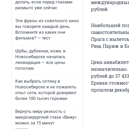
международных б
делать, если перед глазами
размыто уже сейчас
рублей.
Эти фразы из советского кино
Наибольшей по
вы говорите каждый день.
самостоятельны
Вспомните из каких они
фильмов? — тест
Прага с вылето
Рим, Париж и Б
Шубы, дубленки, кожа: в
Новосибирске началась
Цена авиабилет
ликвидация — все цены
пополам
незначительно. 
рублей до 37 433
Как выбрать оптику в
Ереван стоимост
Новосибирске и не пожалеть:
прошлом декабре
опыт сети, которой доверяют
более 100 тысяч горожан
Вернуть миру резкость с
микрохирургией глаза «Вижу»
можно за 15 минут