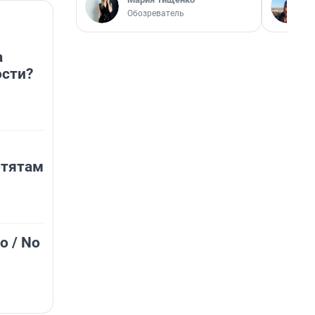
Обозреватель
а
сти?
отятам
о / No