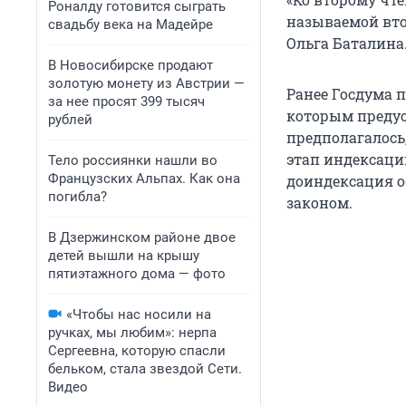
Роналду готовится сыграть
называемой вто
свадьбу века на Мадейре
Ольга Баталина
В Новосибирске продают
золотую монету из Австрии —
Ранее Госдума 
за нее просят 399 тысяч
которым предусм
рублей
предполагалось
этап индексаци
Тело россиянки нашли во
Французских Альпах. Как она
доиндексация о
погибла?
законом.
В Дзержинском районе двое
детей вышли на крышу
пятиэтажного дома — фото
«Чтобы нас носили на
ручках, мы любим»: нерпа
Сергеевна, которую спасли
бельком, стала звездой Сети.
Видео