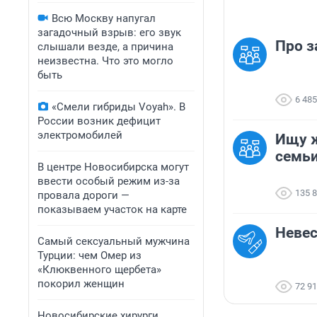
Всю Москву напугал
загадочный взрыв: его звук
Про з
слышали везде, а причина
неизвестна. Что это могло
быть
6 485
«Смели гибриды Voyah». В
России возник дефицит
электромобилей
Ищу 
семь
В центре Новосибирска могут
ввести особый режим из-за
135 
провала дороги —
показываем участок на карте
Невес
Самый сексуальный мужчина
Турции: чем Омер из
«Клюквенного щербета»
покорил женщин
72 9
Новосибирские хирурги