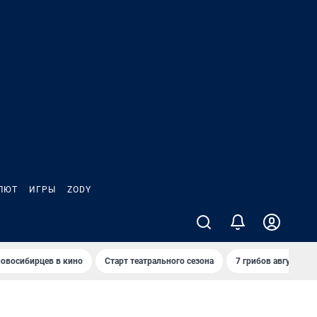
ЛЮТ
ИГРЫ
ZODY
овосибирцев в кино
Старт театрального сезона
7 грибов августа