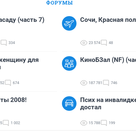
ФОРУМЫ
асаду (часть 7)
Сочи, Красная пол
334
23 574
48
женщину для
КиноБЗал (NF) (ча
и
852
674
187 781
746
ты 2008!
Псих на инвалидк
достал
15
1 002
15 788
199