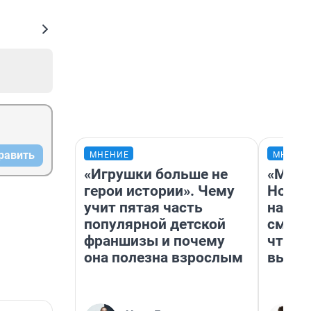
равить
МНЕНИЕ
МНЕНИ
«Игрушки больше не
«Мы в
герои истории». Чему
Нолан
учит пятая часть
настр
популярной детской
смотр
франшизы и почему
чтобы
она полезна взрослым
выгля