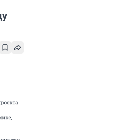
ду
проекта
мике,
ению так