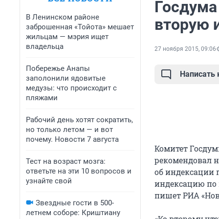
Госдума
В Ленинском районе
вторую 
заброшенная «Тойота» мешает
жильцам — мэрия ищет
владельца
27 ноября 2015, 09:06
Побережье Анапы
Написать
заполонили ядовитые
медузы: что происходит с
пляжами
Рабочий день хотят сократить,
но только летом — и вот
почему. Новости 7 августа
Комитет Госдум
рекомендовал н
Тест на возраст мозга:
ответьте на эти 10 вопросов и
об индексации 
узнайте свой
индексацию по 
пишет РИА «Нов
Звездные гости в 500-
летнем соборе: Криштиану
«Ко второму чт