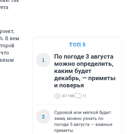
тета
роект,
%. В нем
ТОП 5
второй
 что
По погоде 3 августа
1
ельным
можно определить,
каким будет
декабрь, — приметы
и поверья
87 198
11
Суровой или мягкой будет
2
зима, можно узнать по
погоде 5 августа — важные
приметы