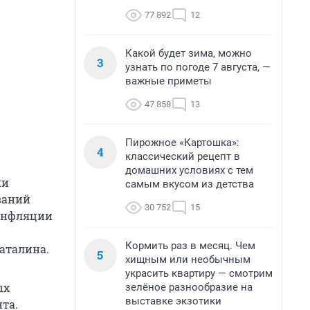
77 892
12
Какой будет зима, можно
3
узнать по погоде 7 августа, —
важные приметы
47 858
13
Пирожное «Картошка»:
4
классический рецепт в
домашних условиях с тем
ии
самым вкусом из детства
ваний
30 752
15
 инфляции
Кормить раз в месяц. Чем
аталина.
5
хищным или необычным
украсить квартиру — смотрим
ых
зелёное разнообразие на
выставке экзотики
та.