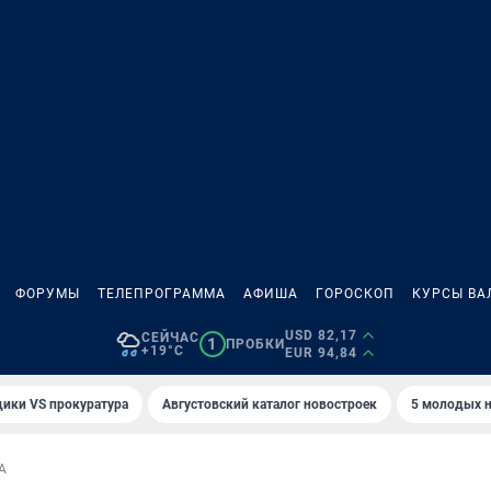
ФОРУМЫ
ТЕЛЕПРОГРАММА
АФИША
ГОРОСКОП
КУРСЫ ВА
USD 82,17
СЕЙЧАС
1
ПРОБКИ
+19°C
EUR 94,84
ики VS прокуратура
Августовский каталог новостроек
5 молодых н
А