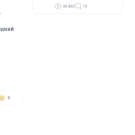
26 853
13
.
редний
0