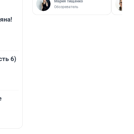
Мария Тищенко
Обозреватель
яна!
сть 6)
е