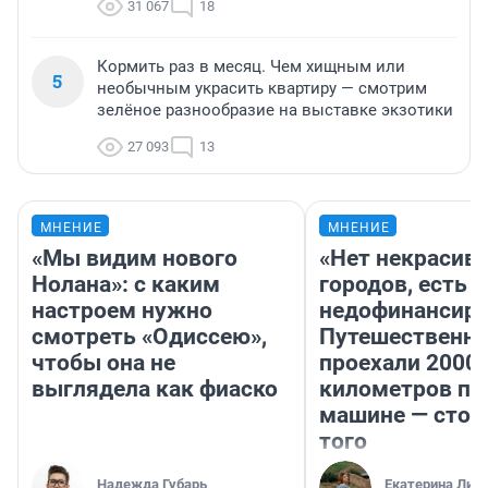
31 067
18
Кормить раз в месяц. Чем хищным или
5
необычным украсить квартиру — смотрим
зелёное разнообразие на выставке экзотики
27 093
13
МНЕНИЕ
МНЕНИЕ
«Мы видим нового
«Нет некрасив
Нолана»: с каким
городов, есть
настроем нужно
недофинансиро
смотреть «Одиссею»,
Путешественн
чтобы она не
проехали 2000
выглядела как фиаско
километров по 
машине — стои
того
Надежда Губарь
Екатерина Лит