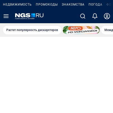
НЕДВИЖИМОСТЬ
ПРОМОКОДЫ
ЗНАКОМСТВА
ПОГОДА
ФО
Растет популярность дискаунтеров
Межд