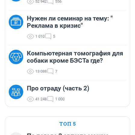
52 942
556
Нужен ли семинар на тему: "
Реклама в кризис"
1 010
5
Компьютерная томография для
собаки кроме БЭСТа где?
13 088
7
Про отраду (часть 2)
41 248
1 000
ТОП 5