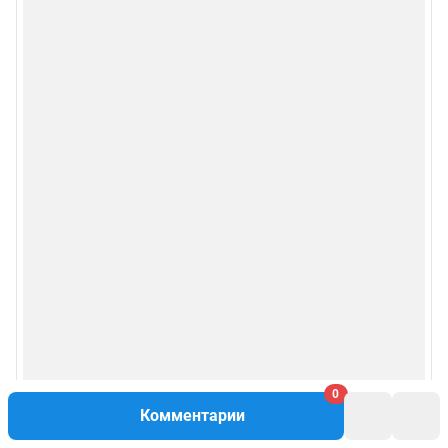
Особенности эксплуатации (использования) веб-портала регулируются:
Руководством пользователя
Описанием функциональных характеристик ПО
Условиями использования веб-портала и политикой
конфиденциальности персональных данных
Веб-портал распространяется в виде интернет-сервиса, специальные
действия по установке на стороне пользователя не требуются
Политика использования cookies
Рекомендательные системы
Пользовательское соглашение сервиса «Подписка без баннерной
рекламы»
© ООО «Интернет Технологии»
0
Комментарии