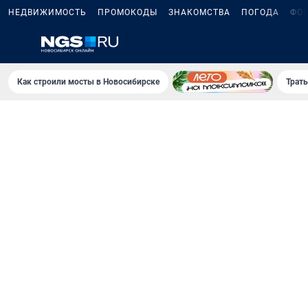
НЕДВИЖИМОСТЬ
ПРОМОКОДЫ
ЗНАКОМСТВА
ПОГОДА
ФО
Как строили мосты в Новосибирске
Траты