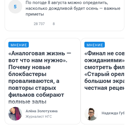
По погоде 8 августа можно определить,
5
насколько дождливой будет осень — важные
приметы
28 737
8
МНЕНИЕ
МНЕНИЕ
«Аналоговая жизнь —
«Финал не совп
вот что нам нужно».
ожиданиями»: 
Почему новые
смотреть фил
блокбастеры
«Старый орел» 
проваливаются, а
большом экран
повторы старых
честная рецен
фильмов собирают
полные залы
Алёна Золотухина
Надежда Губар
Журналист НГС