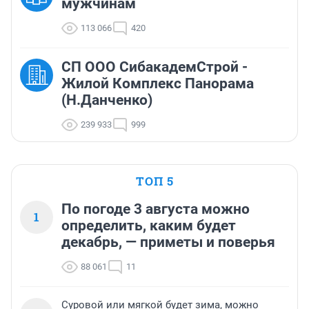
мужчинам
113 066
420
СП ООО СибакадемСтрой -
Жилой Комплекс Панорама
(Н.Данченко)
239 933
999
ТОП 5
По погоде 3 августа можно
1
определить, каким будет
декабрь, — приметы и поверья
88 061
11
Суровой или мягкой будет зима, можно