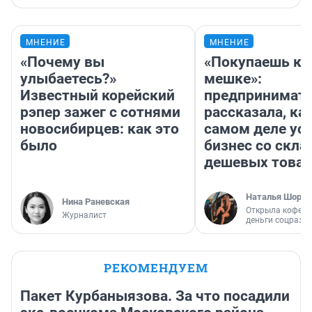
МНЕНИЕ
МНЕНИЕ
«Почему вы
«Покупаешь ко
улыбаетесь?»
мешке»:
Известный корейский
предпринимат
рэпер зажег с сотнями
рассказала, как
новосибирцев: как это
самом деле ус
было
бизнес со скл
дешевых това
Наталья Шорох
Нина Раневская
Открыла кофейн
Журналист
деньги соцразв
РЕКОМЕНДУЕМ
Пакет Курбаныязова. За что посадили