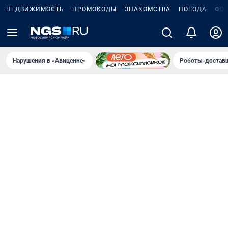
НЕДВИЖИМОСТЬ
ПРОМОКОДЫ
ЗНАКОМСТВА
ПОГОДА
ФО
Нарушения в «Авиценне»
Роботы-доставщ