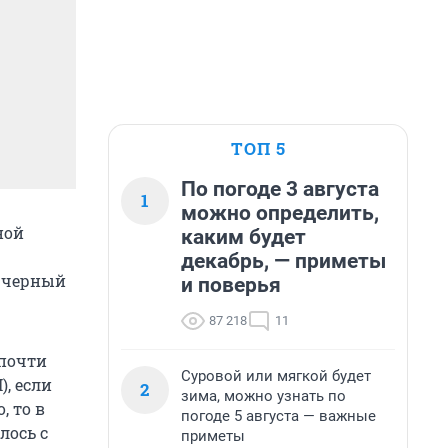
ТОП 5
По погоде 3 августа
1
можно определить,
ной
каким будет
декабрь, — приметы
а черный
и поверья
87 218
11
 почти
Суровой или мягкой будет
, если
2
зима, можно узнать по
, то в
погоде 5 августа — важные
лось с
приметы