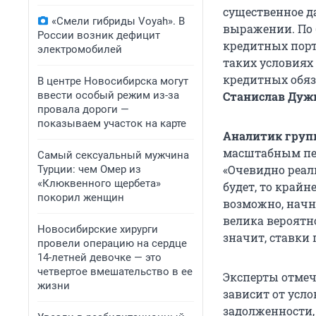
существенное д
«Смели гибриды Voyah». В
выражении. По 
России возник дефицит
кредитных порт
электромобилей
таких условиях
кредитных обяз
В центре Новосибирска могут
ввести особый режим из-за
Станислав Дуж
провала дороги —
показываем участок на карте
Аналитик груп
масштабным пер
Самый сексуальный мужчина
«Очевидно реал
Турции: чем Омер из
«Клюквенного щербета»
будет, то крайн
покорил женщин
возможно, начн
велика вероятн
Новосибирские хирурги
значит, ставки
провели операцию на сердце
14-летней девочке — это
четвертое вмешательство в ее
Эксперты отмеча
жизни
зависит от усл
задолженности,