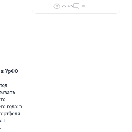
26 875
13
 в УрФО
под
дывать
что
о года: в
портфеля
а 1
.