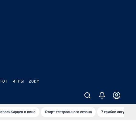
ЛЮТ
ИГРЫ
ZODY
овосибирцев в кино
Старт театрального сезона
7 грибов августа