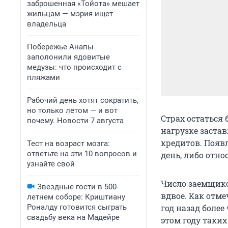
заброшенная «Тойота» мешает
жильцам — мэрия ищет
владельца
Побережье Анапы
заполонили ядовитые
медузы: что происходит с
пляжами
Рабочий день хотят сократить,
но только летом — и вот
Страх остаться 
почему. Новости 7 августа
нагрузке заста
кредитов. Появ
Тест на возраст мозга:
ответьте на эти 10 вопросов и
день, либо отно
узнайте свой
Число заемщико
Звездные гости в 500-
вдвое. Как отм
летнем соборе: Криштиану
Роналду готовится сыграть
год назад более
свадьбу века на Мадейре
этом году таких