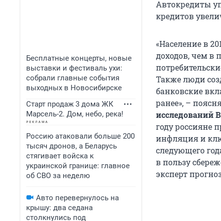
Автокредиты уп
кредитов увелич
«Население в 20
доходов, чем в
Бесплатные концерты, новые
потребительские
выставки и фестиваль ухи:
собрали главные события
Также люди соз
выходных в Новосибирске
банковские вкл
ранее», – поясн
Старт продаж 3 дома ЖК
Марсель-2. Дом, небо, река!
исследований 
году россияне п
Россию атаковали больше 200
инфляция и клю
тысяч дронов, а Беларусь
следующего года
стягивает войска к
в пользу сбере
украинской границе: главное
эксперт прогноз
об СВО за неделю
Авто перевернулось на
крышу: два седана
столкнулись под