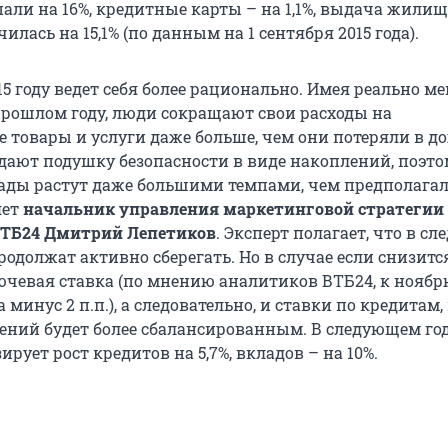
али на 16%, кредитные карты – на 1,1%, выдача жили
илась на 15,1% (по данным на 1 сентября 2015 года).
15 году ведет себя более рационально. Имея реально м
 прошлом году, люди сокращают свои расходы на
 товары и услуги даже больше, чем они потеряли в до
дают подушку безопасности в виде накоплений, поэто
ады растут даже большими темпами, чем предполагал
яет
начальник управления маркетинговой стратегии
ВТБ24 Дмитрий Лепетиков
. Эксперт полагает, что в с
родолжат активно сберегать. Но в случае если снизитс
чевая ставка (по мнению аналитиков ВТБ24, к ноябр
 минус 2 п.п.), а следовательно, и ставки по кредитам,
жений будет более сбалансированным. В следующем го
ирует рост кредитов на 5,7%, вкладов – на 10%.