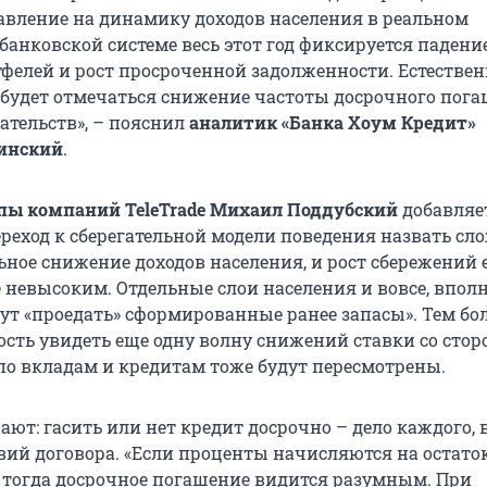
авление на динамику доходов населения в реальном
банковской системе весь этот год фиксируется падени
фелей и рост просроченной задолженности. Естественн
 будет отмечаться снижение частоты досрочного пог
ательств», – пояснил
аналитик «Банка Хоум Кредит»
инский
.
пы компаний TeleTrade Михаил Поддубский
добавляет
еход к сберегательной модели поведения назвать сло
ьное снижение доходов населения, и рост сбережений 
е невысоким. Отдельные слои населения и вовсе, впол
ут «проедать» сформированные ранее запасы». Тем бо
ость увидеть еще одну волну снижений ставки со стор
 по вкладам и кредитам тоже будут пересмотрены.
ют: гасить или нет кредит досрочно – дело каждого, 
овий договора. «Если проценты начисляются на остато
 тогда досрочное погашение видится разумным. При