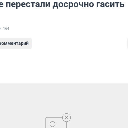
е перестали досрочно гасить
ы
164
 комментарий