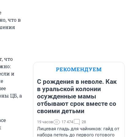
е
о, что в
ашения
, что
жно:
РЕКОМЕНДУЕМ
если и
не
С рождения в неволе. Как
лее
в уральской колонии
оны ЦБ, а
осужденные мамы
отбывают срок вместе со
своими детьми
все
19 часов
17 474
28
к
Лицевая гладь для чайников: гайд от
набора петель до первого готового