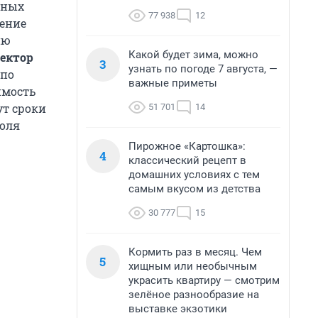
овных
77 938
12
ение
ию
Какой будет зима, можно
ектор
3
узнать по погоде 7 августа, —
 по
важные приметы
имость
ут сроки
51 701
14
доля
Пирожное «Картошка»:
4
классический рецепт в
домашних условиях с тем
самым вкусом из детства
30 777
15
Кормить раз в месяц. Чем
5
хищным или необычным
украсить квартиру — смотрим
зелёное разнообразие на
выставке экзотики