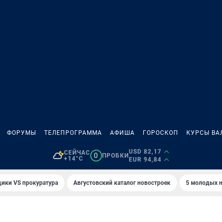
ФОРУМЫ
ТЕЛЕПРОГРАММА
АФИША
ГОРОСКОП
КУРСЫ ВА
USD 82,17
СЕЙЧАС
0
ПРОБКИ
+14°C
EUR 94,84
ики VS прокуратура
Августовский каталог новостроек
5 молодых н