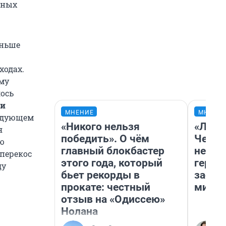
щных
еньше
ходах.
му
ось
 и
МНЕНИЕ
МНЕНИ
ледующем
«Никого нельзя
«Люди
я
победить». О чём
Чем п
ю
главный блокбастер
непон
 перекос
этого года, который
герои
ду
бьет рекорды в
застр
прокате: честный
мисти
отзыв на «Одиссею»
Нолана