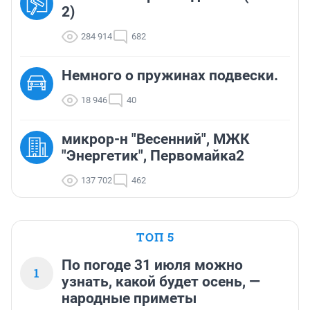
2)
284 914
682
Немного о пружинах подвески.
18 946
40
микрор-н "Весенний", МЖК
"Энергетик", Первомайка2
137 702
462
ТОП 5
По погоде 31 июля можно
1
узнать, какой будет осень, —
народные приметы