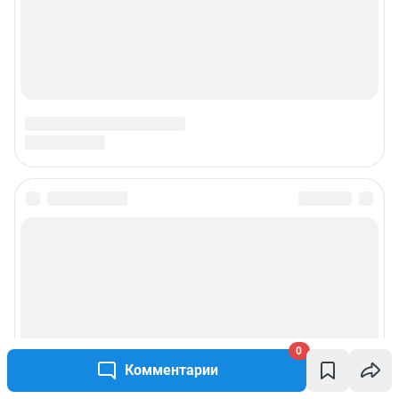
Наши вакансии
Техподдержка
Предвыборная агитация
Статистика канала в MAX
Все города сети
Мобильное приложение
Google Play
App Store
0
App Gallery
RuStore
Комментарии