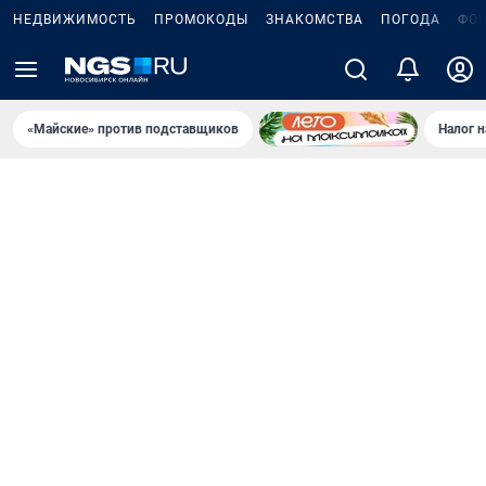
НЕДВИЖИМОСТЬ
ПРОМОКОДЫ
ЗНАКОМСТВА
ПОГОДА
ФО
«Майские» против подставщиков
Налог 