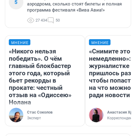
5
аэродрома, сколько стоят билеты и полная
программа фестиваля «Вива Авиа!»
27 434
50
МНЕНИЕ
МНЕНИЕ
«Никого нельзя
«Снимите это
победить». О чём
немедленно»:
главный блокбастер
журналистке Н
этого года, который
пришлось разд
бьет рекорды в
чтобы попасть 
прокате: честный
на что можно 
отзыв на «Одиссею»
ради новости
Нолана
Стас Соколов
Анастасия Хри
Эксперт
Корреспондент