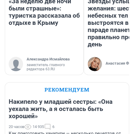
«За неделю две ночи
Звезды услыш
были страшные»:
желания: шест
туристка рассказала об
небесных тел
отдыхе в Крыму
выстроятся в 
параде планет 
правильно про
день
Александра Исмайлова
Анастасия Фил
заместитель главного
редактора 63.RU
РЕКОМЕНДУЕМ
Накипело у младшей сестры: «Она
уехала жить, а я осталась быть
хорошей»
20 часов
14 935
6
Как приготовить хачапури — несколько рецептов от