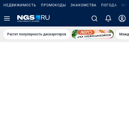
НЕДВИЖИМОСТЬ
ПРОМОКОДЫ
ЗНАКОМСТВА
ПОГОДА
ФО
Растет популярность дискаунтеров
Межд