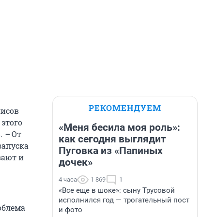
РЕКОМЕНДУЕМ
лисов
 этого
«Меня бесила моя роль»:
.
–
От
как сегодня выглядит
запуска
Пуговка из «Папиных
вают и
дочек»
4 часа
1 869
1
«Все еще в шоке»: сыну Трусовой
исполнился год — трогательный пост
облема
и фото