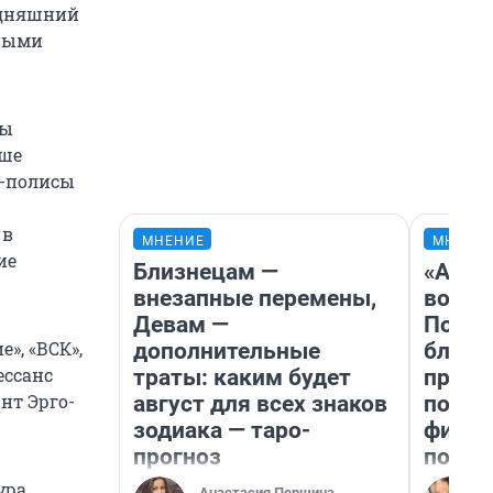
годняшний
вными
мы
ьше
е-полисы
 в
МНЕНИЕ
МНЕНИ
ие
Близнецам —
«Анал
внезапные перемены,
вот ч
Девам —
Почем
», «ВСК»,
дополнительные
блокб
ессанс
траты: каким будет
прова
ант Эрго-
август для всех знаков
повто
зодиака — таро-
фильм
прогноз
полны
ура
Анастасия Першина