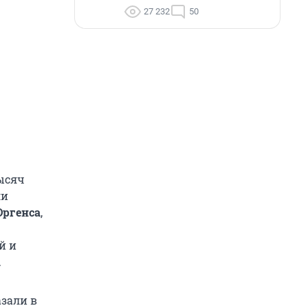
27 232
50
тысяч
ли
Юргенса
,
й и
.
азали в