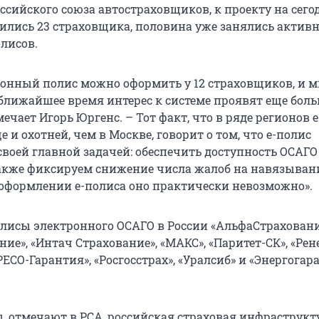
оссийского союза автостраховщиков, к проекту на се
ились 23 страховщика, половина уже занялись акти
лисов.
ронный полис можно оформить у 12 страховщиков, и 
 ближайшее время интерес к системе проявят еще бол
ечает Игорь Юргенс. – Тот факт, что в ряде регионов 
и охотней, чем в Москве, говорит о том, что е-полис
своей главной задачей: обеспечить доступность ОСАГО
акже фиксируем снижение числа жалоб на навязыван
 оформлении е-полиса оно практически невозможно».
лисы электронного ОСАГО в России «АльфаСтрахование
ние», «Интач Страхование», «МАКС», «Паритет-СК», «Рен
РЕСО-Гарантия», «Росгосстрах», «Уралсиб» и «Энергогар
ы, отмечают в РСА, российская страховая инфраструкт