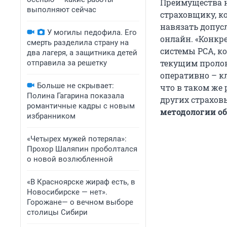
Преимущества н
выполняют сейчас
страховщику, к
навязать допус
У могилы педофила. Его
онлайн. «Конкр
смерть разделила страну на
системы РСА, к
два лагеря, а защитника детей
текущим пролон
отправила за решетку
оперативно – к
Больше не скрывает:
что в таком же
Полина Гагарина показала
других страхов
романтичные кадры с новым
методологии о
избранником
«Четырех мужей потеряла»:
Прохор Шаляпин проболтался
о новой возлюбленной
«В Красноярске жираф есть, в
Новосибирске — нет».
Горожане— о вечном выборе
столицы Сибири