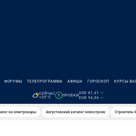
ФОРУМЫ
ТЕЛЕПРОГРАММА
АФИША
ГОРОСКОП
КУРСЫ ВА
USD 81,41
СЕЙЧАС
1
ПРОБКИ
+20°C
EUR 94,06
алог на электрокары
Августовский каталог новостроек
Строитель б