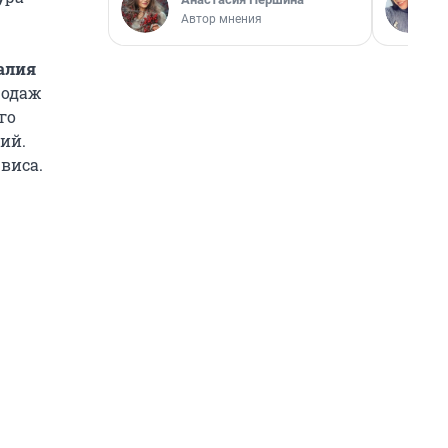
Автор мнения
алия
родаж
го
ий.
виса.