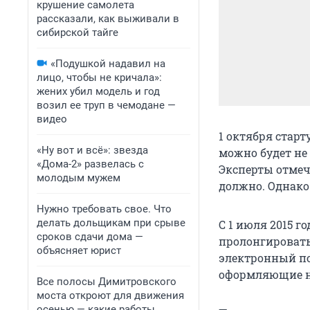
крушение самолета
рассказали, как выживали в
сибирской тайге
«Подушкой надавил на
лицо, чтобы не кричала»:
жених убил модель и год
возил ее труп в чемодане —
видео
1 октября старт
«Ну вот и всё»: звезда
можно будет не
«Дома-2» развелась с
Эксперты отмеч
молодым мужем
должно. Однако
Нужно требовать свое. Что
делать дольщикам при срыве
С 1 июля 2015 
сроков сдачи дома —
пролонгировать
объясняет юрист
электронный по
оформляющие н
Все полосы Димитровского
моста откроют для движения
осенью — какие работы