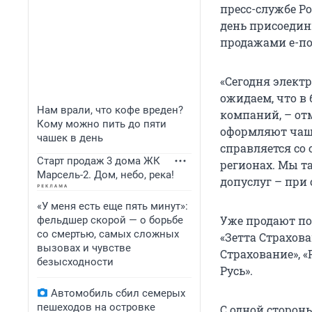
пресс-службе Р
день присоедин
продажами е-по
«Сегодня элект
ожидаем, что в
Нам врали, что кофе вреден?
компаний, – отм
Кому можно пить до пяти
оформляют чаще 
чашек в день
справляется со 
Старт продаж 3 дома ЖК
регионах. Мы т
Марсель-2. Дом, небо, река!
допуслуг – при
«У меня есть еще пять минут»:
Уже продают по
фельдшер скорой — о борьбе
со смертью, самых сложных
«Зетта Страхова
вызовах и чувстве
Страхование», «
безысходности
Русь».
Автомобиль сбил семерых
пешеходов на островке
С одной сторон