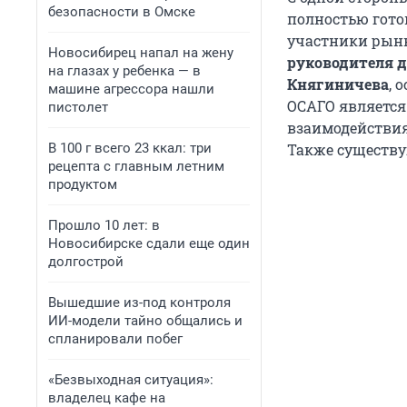
безопасности в Омске
полностью готов
участники рынк
Новосибирец напал на жену
руководителя д
на глазах у ребенка — в
Княгиничева
, 
машине агрессора нашли
ОСАГО являетс
пистолет
взаимодействия
В 100 г всего 23 ккал: три
Также существу
рецепта с главным летним
продуктом
Прошло 10 лет: в
Новосибирске сдали еще один
долгострой
Вышедшие из-под контроля
ИИ-модели тайно общались и
спланировали побег
«Безвыходная ситуация»:
владелец кафе на