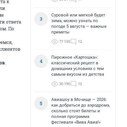
та к
ли
ме
Суровой или мягкой будет
3
зима, можно узнать по
ти ответа
погоде 5 августа — важные
ом. По
приметы
емся,
77 155
12
 клиентов
Пирожное «Картошка»:
4
ов
.
классический рецепт в
домашних условиях с тем
самым вкусом из детства
30 190
12
Авиашоу в Мочище — 2026:
5
как добраться до аэродрома,
сколько стоят билеты и
полная программа
фестиваля «Вива Авиа!»