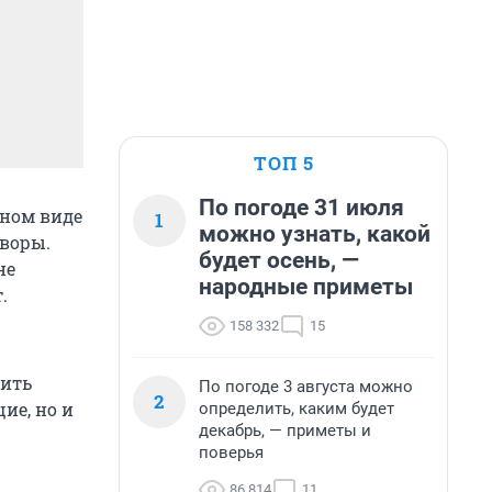
ТОП 5
По погоде 31 июля
нном виде
1
можно узнать, какой
оворы.
будет осень, —
не
народные приметы
.
158 332
15
чить
По погоде 3 августа можно
2
ие, но и
определить, каким будет
декабрь, — приметы и
поверья
86 814
11