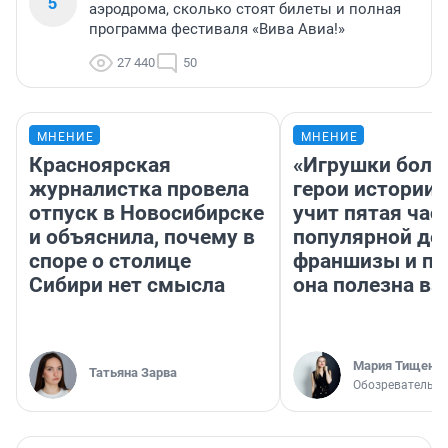
5
аэродрома, сколько стоят билеты и полная
программа фестиваля «Вива Авиа!»
27 440
50
МНЕНИЕ
МНЕНИЕ
Красноярская
«Игрушки боль
журналистка провела
герои истории»
отпуск в Новосибирске
учит пятая час
и объяснила, почему в
популярной де
споре о столице
франшизы и п
Сибири нет смысла
она полезна в
Мария Тищенк
Татьяна Зарва
Обозреватель