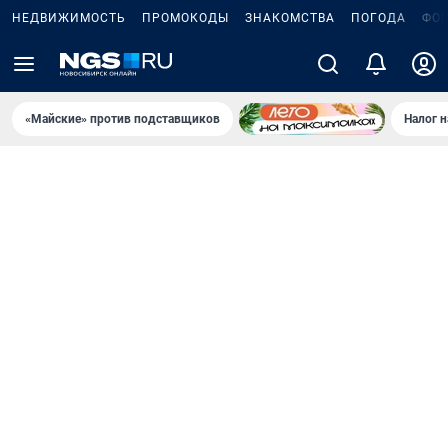
НЕДВИЖИМОСТЬ
ПРОМОКОДЫ
ЗНАКОМСТВА
ПОГОДА
ФО
«Майские» против подставщиков
Налог 