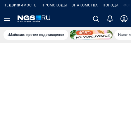
НЕДВИЖИМОСТЬ
ПРОМОКОДЫ
ЗНАКОМСТВА
ПОГОДА
ФО
«Майские» против подставщиков
Налог 