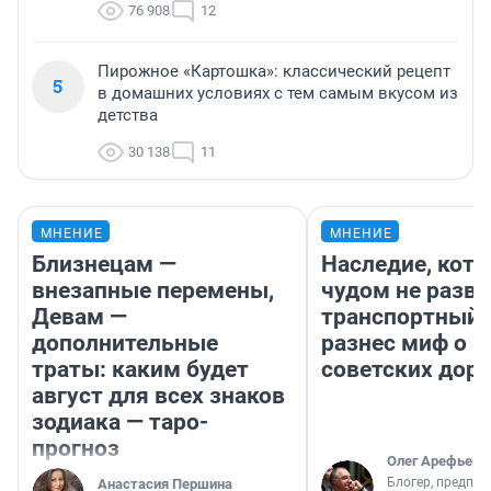
76 908
12
Пирожное «Картошка»: классический рецепт
5
в домашних условиях с тем самым вкусом из
детства
30 138
11
МНЕНИЕ
МНЕНИЕ
Близнецам —
Наследие, кото
внезапные перемены,
чудом не разва
Девам —
транспортный 
дополнительные
разнес миф о 
траты: каким будет
советских доро
август для всех знаков
зодиака — таро-
прогноз
Олег Арефьев
Блогер, предпри
Анастасия Першина