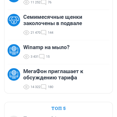
11 252
76
Семимесячные щенки
заколочены в подвале
21 470
144
Winamp на мыло?
3 431
15
МегаФон приглашает к
обсуждению тарифа
14 322
180
ТОП 5