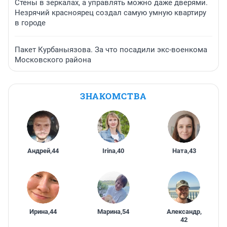
Стены в зеркалах, а управлять можно даже дверями.
Незрячий красноярец создал самую умную квартиру
в городе
Пакет Курбаныязова. За что посадили экс-военкома
Московского района
ЗНАКОМСТВА
Андрей
,
44
Irina
,
40
Ната
,
43
Ирина
,
44
Марина
,
54
Александр
,
42