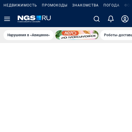
НЕДВИЖИМОСТЬ
ПРОМОКОДЫ
ЗНАКОМСТВА
ПОГОДА
ФО
Нарушения в «Авиценне»
Роботы-доставщ