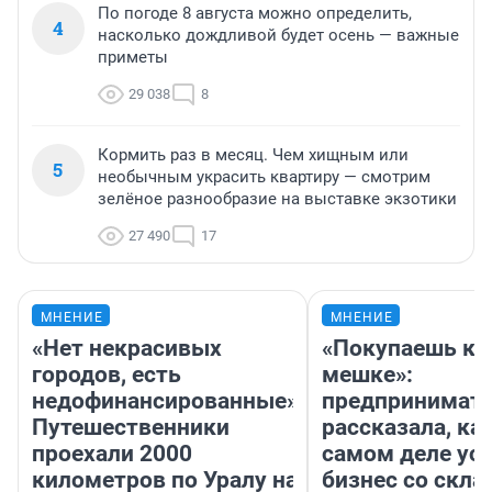
По погоде 8 августа можно определить,
4
насколько дождливой будет осень — важные
приметы
29 038
8
Кормить раз в месяц. Чем хищным или
5
необычным украсить квартиру — смотрим
зелёное разнообразие на выставке экзотики
27 490
17
МНЕНИЕ
МНЕНИЕ
«Нет некрасивых
«Покупаешь ко
городов, есть
мешке»:
недофинансированные».
предпринимат
Путешественники
рассказала, как
проехали 2000
самом деле ус
километров по Уралу на
бизнес со скл