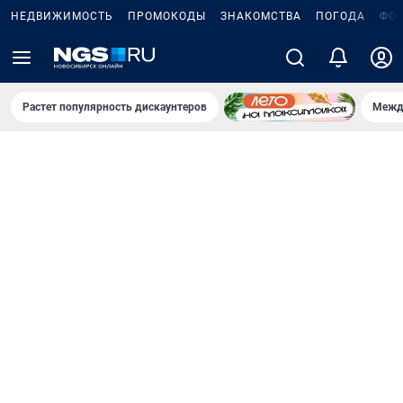
НЕДВИЖИМОСТЬ
ПРОМОКОДЫ
ЗНАКОМСТВА
ПОГОДА
ФО
Растет популярность дискаунтеров
Межд