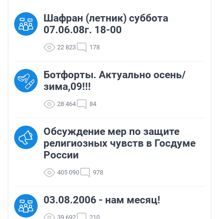
Шафран (летник) суббота
07.06.08г. 18-00
22 823
178
Ботфорты. Актуально осень/
зима,09!!!
28 464
84
Обсуждение мер по защите
религиозных чувств в Госдуме
России
405 090
978
03.08.2006 - нам месяц!
39 692
210