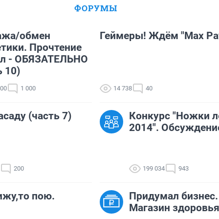
ФОРУМЫ
ажа/обмен
Геймеры! Ждём "Max Pa
тики. Прочтение
ил - ОБЯЗАТЕЛЬНО
ь 10)
100
1 000
14 738
40
асаду (часть 7)
Конкурс "Ножки л
2014". Обсуждени
200
199 034
943
ижу,то пою.
Придумал бизнес.
Магазин здоровь