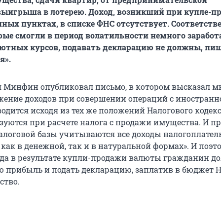
выигрыша в лотерею. Доход, возникший при купле-п
ных пунктах, в списке ФНС отсутствует. Соответстве
рые смогли в период волатильности немного заработ
ютных курсов, подавать декларацию не должны, пи
я».
я Минфин опубликовал письмо, в котором высказал м
жение доходов при совершении операций с иностранн
одится исходя из тех же положений Налогового кодекс
зуются при расчете налога с продажи имущества. И п
алоговой базы учитываются все доходы налогоплател
как в денежной, так и в натуральной формах». И поэт
да в результате купли-продажи валюты гражданин д
ю прибыль и подать декларацию, заплатив в бюджет 
ство.