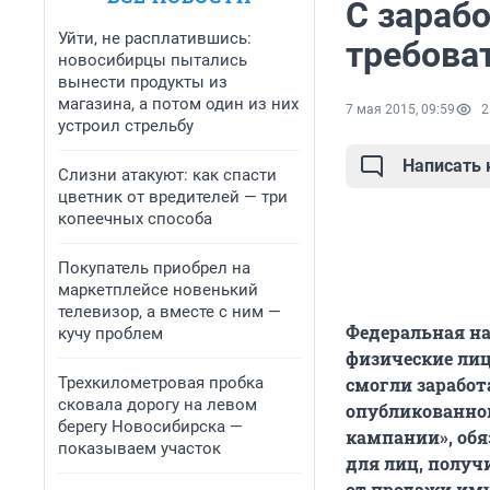
С зарабо
Уйти, не расплатившись:
требова
новосибирцы пытались
вынести продукты из
магазина, а потом один из них
7 мая 2015, 09:59
2
устроил стрельбу
Написать
Слизни атакуют: как спасти
цветник от вредителей — три
копеечных способа
Покупатель приобрел на
маркетплейсе новенький
телевизор, а вместе с ним —
Федеральная на
кучу проблем
физические лиц
Трехкилометровая пробка
смогли заработ
сковала дорогу на левом
опубликованно
берегу Новосибирска —
кампании», обя
показываем участок
для лиц, получ
от продажи иму