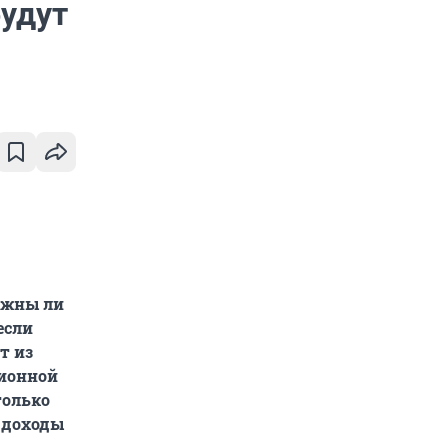
будут
олжны ли
если
т из
ционной
только
о доходы