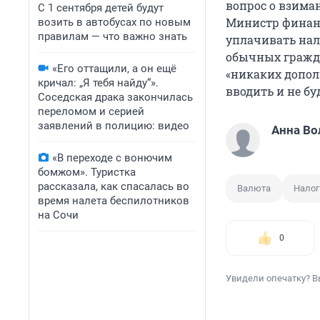
вопрос о взима
С 1 сентября детей будут
Министр финанс
возить в автобусах по новым
правилам — что важно знать
уплачивать нало
обычных гражда
«Его оттащили, а он ещё
«никаких допол
кричал: „Я тебя найду“».
вводить и не буд
Соседская драка закончилась
переломом и серией
заявлений в полицию: видео
Анна Во
«В переходе с вонючим
бомжом». Туристка
рассказала, как спасалась во
Валюта
Налог
время налета беспилотников
на Сочи
0
Увидели опечатку? В