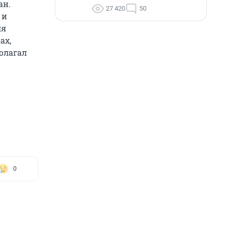
ан.
27 420
50
 и
ля
ах,
олагал
0