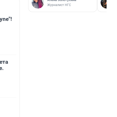
Журналист НГС
yne"!
ета
е.
я