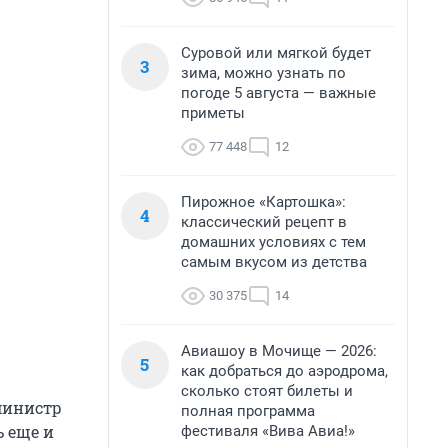
Суровой или мягкой будет
3
зима, можно узнать по
погоде 5 августа — важные
приметы
77 448
12
Пирожное «Картошка»:
4
классический рецепт в
домашних условиях с тем
самым вкусом из детства
30 375
14
Авиашоу в Мочище — 2026:
5
как добраться до аэродрома,
сколько стоят билеты и
министр
полная программа
 еще и
фестиваля «Вива Авиа!»