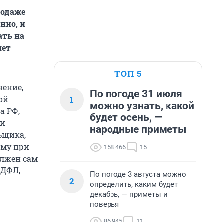
родаже
нно, и
ать на
шет
ТОП 5
нение,
По погоде 31 июля
1
ой
можно узнать, какой
а РФ,
будет осень, —
ри
народные приметы
ьщика,
ому при
158 466
15
олжен сам
НДФЛ,
По погоде 3 августа можно
2
определить, каким будет
декабрь, — приметы и
поверья
86 945
11