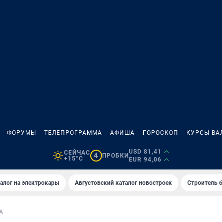
ФОРУМЫ
ТЕЛЕПРОГРАММА
АФИША
ГОРОСКОП
КУРСЫ ВА
USD 81,41
СЕЙЧАС
4
ПРОБКИ
+15°C
EUR 94,06
алог на электрокары
Августовский каталог новостроек
Строитель б
А