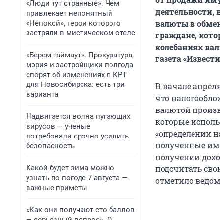
«Люди тут странные». Чем
деятельности, 
привлекает непонятный
валюты в обмен
«Непокой», герои которого
застряли в мистическом отеле
граждане, кото
колебаниях вал
«Берем таймаут». Прокуратура,
газета «Извести
мэрия и застройщики полгода
спорят об изменениях в КРТ
для Новосибирска: есть три
В начале апрел
варианта
что налогообло
валютой произв
Надвигается волна пугающих
которые исполь
вирусов — ученые
«определении н
потребовали срочно усилить
полученные им 
безопасность
получении дохо
Какой будет зима можно
подсчитать сво
узнать по погоде 7 августа —
отметило ведом
важные приметы
«Как они получают сто баллов
— серьезный вопрос». О