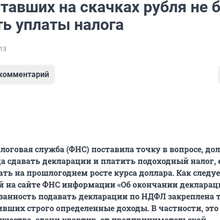
тавших на скачках рубля не 
ть уплаты налога
13
 комментарий
логовая служба (ФНС) поставила точку в вопросе, д
а сдавать декларации и платить подоходный налог, 
ать на прошлогоднем росте курса доллара. Как следуе
й на сайте ФНС информации «Об окончании деклара
занность подавать декларации по НДФЛ закреплена 
ивших строго определенные доходы. В частности, эт
щества, сдачи квартир, от предпринимательской