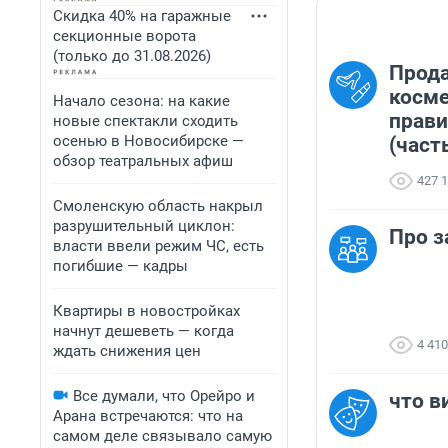
Скидка 40% на гаражные
секционные ворота
(только до 31.08.2026)
Прод
косме
Начало сезона: на какие
прав
новые спектакли сходить
осенью в Новосибирске —
(част
обзор театральных афиш
427 
Смоленскую область накрыл
разрушительный циклон:
Про з
власти ввели режим ЧС, есть
погибшие — кадры
Квартиры в новостройках
начнут дешеветь — когда
4 410
ждать снижения цен
Все думали, что Орейро и
что в
Арана встречаются: что на
самом деле связывало самую