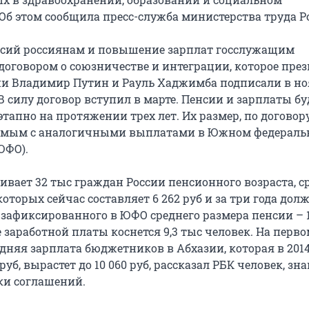
Об этом сообщила пресс-служба министерства труда Р
сий россиянам и повышение зарплат госслужащим
договором о союзничестве и интеграции, которое пре
ии Владимир Путин и Рауль Хаджимба подписали в но
В силу договор вступил в марте. Пенсии и зарплаты бу
апно на протяжении трех ​лет. Их размер, по договор
вимым с аналогичными выплатами в Южном федераль
ЮФО).
ивает 32 тыс граждан России пенсионного возраста, 
оторых сейчас составляет 6 262 руб и за три года дол
 зафиксированного в ЮФО среднего размера пенсии – 1
заработной платы коснется 9,3 тыс человек. На перво
редняя зарплата бюджетников в Абхазии, которая в 2014
 руб, вырастет до 10 060 руб, рассказал РБК человек, зн
ки соглашений.