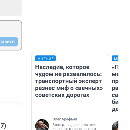
равить
МНЕНИЕ
МНЕНИ
Наследие, которое
«Поку
чудом не развалилось:
мешке
транспортный эксперт
предп
разнес миф о «вечных»
расска
советских дорогах
самом
бизне
дешев
Олег Арефьев
 7)
Блогер, предприниматель,
владелец в транспортном