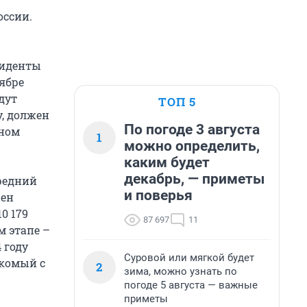
оссии.
зиденты
ябре
дут
ТОП 5
у, должен
По погоде 3 августа
ном
1
можно определить,
каким будет
декабрь, — приметы
средний
и поверья
жен
0 179
87 697
11
м этапе –
 году
Суровой или мягкой будет
акомый с
2
зима, можно узнать по
погоде 5 августа — важные
приметы