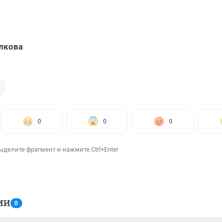
лкова
0
0
0
ыделите фрагмент и нажмите Ctrl+Enter
ИИ
0