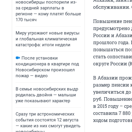
новосибирцы поспорили из-
обслуживании. 
за средней зарплаты в
регионе — кому платят больше
170 тысяч
Повышение пен
предусмотрено 
Миру угрожают новые вирусы
России и Абхаз
и глобальная климатическая
прошлого года. 
катастрофа: итоги недели
повышаться поэт
стать сопоста
После установки
округе России (
кондиционера в квартире под
Новосибирском произошел
пожар — видео
В Абхазии прож
размер пенсии к
В семье новосибирских выдр
увеличиться до
родилась двойня — малыши
руб. Повышение 
уже показывают характер
в 2015 году – с
составила 7 880
Сразу три астрономических
ходом подготов
события состоятся 12 августа
— какие из них смогут увидеть
новосибирцы