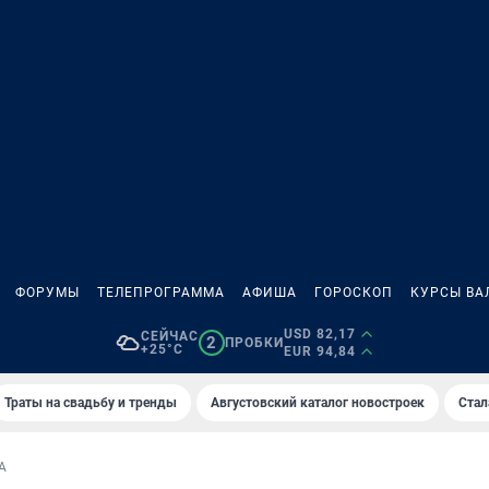
ФОРУМЫ
ТЕЛЕПРОГРАММА
АФИША
ГОРОСКОП
КУРСЫ ВА
USD 82,17
СЕЙЧАС
2
ПРОБКИ
+25°C
EUR 94,84
Траты на свадьбу и тренды
Августовский каталог новостроек
Стал
А