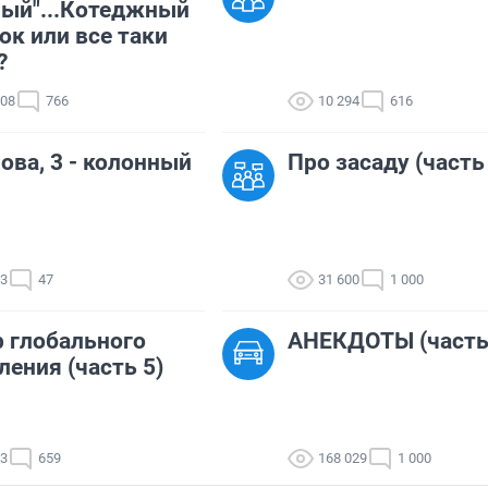
ый"...Котеджный
ок или все таки
?
108
766
10 294
616
ова, 3 - колонный
Про засаду (часть
03
47
31 600
1 000
 глобального
АНЕКДОТЫ (часть
ления (часть 5)
93
659
168 029
1 000