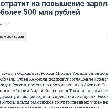
потратит на повышение зарпл
 более 500 млн рублей
168
 комментарий
 труда и соцзащиты России Максим Топилин и вице-п
Абхазии Сурен Керселян подпишут соглашение о пен
аждан России, постоянно проживающих в Абхазии. С
ансов Абхазии Амрой Кварандзия Топилин подпишет
едусматривающее софинансирование со стороны Росс
аботной платы работников государственных учрежд
ых в здравоохранении, образовании и социальном