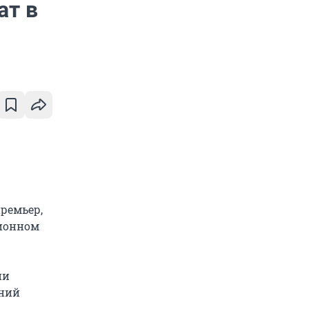
ат в
ремьер,
сионном
ии
ений