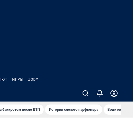
ЛЮТ
ИГРЫ
ZODY
а банкротом после ДТП
История слепого парфюмера
Водители пер