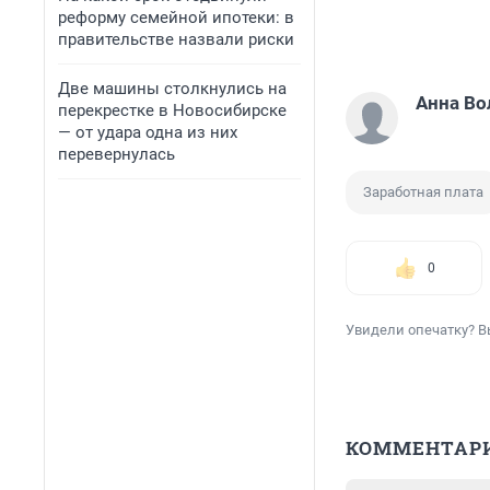
реформу семейной ипотеки: в
правительстве назвали риски
Две машины столкнулись на
Анна Во
перекрестке в Новосибирске
— от удара одна из них
перевернулась
Заработная плата
0
Увидели опечатку? В
КОММЕНТАР