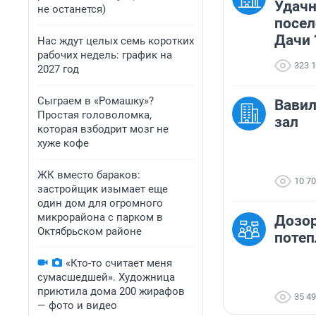
Удачн
не останется)
посел
Дачи 
Нас ждут целых семь коротких
рабочих недель: график на
323 
2027 год
Сыграем в «Ромашку»?
Вавил
Простая головоломка,
зал
которая взбодрит мозг не
хуже кофе
ЖК вместо бараков:
10 7
застройщик изымает еще
один дом для огромного
микрорайона с парком в
Дозор
Октябрьском районе
потеп
«Кто-то считает меня
сумасшедшей». Художница
приютила дома 200 жирафов
35 4
— фото и видео