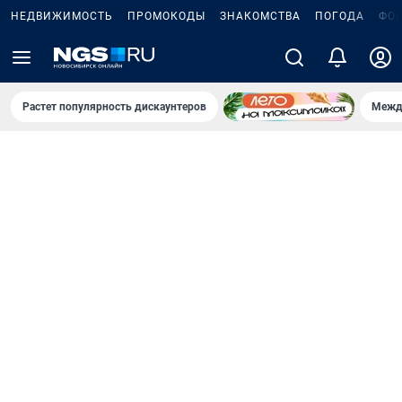
НЕДВИЖИМОСТЬ
ПРОМОКОДЫ
ЗНАКОМСТВА
ПОГОДА
ФО
Растет популярность дискаунтеров
Межд