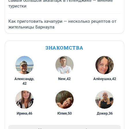
самый большой аквапарк в Геленджике — мнение
туристки
Как приготовить хачапури — несколько рецептов от
жительницы Барнаула
ЗНАКОМСТВА
Александр
,
New
,
42
Алёнушка
,
42
42
Ирина
,
46
Юлия
,
50
Докер
,
36