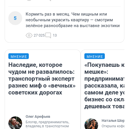
Кормить раз в месяц. Чем хищным или
5
необычным украсить квартиру — смотрим
зелёное разнообразие на выставке экзотики
27 025
13
МНЕНИЕ
МНЕНИЕ
Наследие, которое
«Покупаешь ко
чудом не развалилось:
мешке»:
транспортный эксперт
предпринимат
разнес миф о «вечных»
рассказала, как
советских дорогах
самом деле ус
бизнес со скл
дешевых това
Олег Арефьев
Наталья Шорох
Блогер, предприниматель,
владелец в транспортном
Открыла кофейн