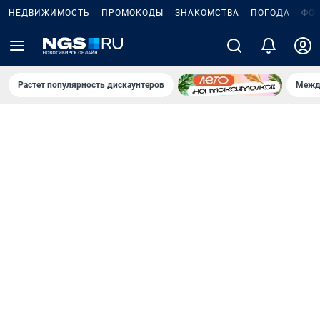
НЕДВИЖИМОСТЬ
ПРОМОКОДЫ
ЗНАКОМСТВА
ПОГОДА
ФО
Растет популярность дискаунтеров
Межд