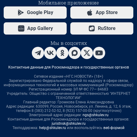
Мобильное приложение
Google Play
App Store
App Gallery
RuStore
Мы в соцсетях
Контактные данные для Роскомнадзора и государственных органов
Сетевое издание «НГС.НОВОСТИ» (18+)
Зарегистрировано Федеральной службой по надзору в сфере связи,
информационных технологий и массовых коммуникаций (Роскомнадзор)
Регистрационный номер ЭЛ № ФС 77— 84683
Учредитель: Общество с ограниченной ответственностью "ИНТЕРНЕТ
ТЕХНОЛОГИИ"
Главный редактор: Громкова Елена Александровна
Адрес редакции: 630099, Россия, Новосибирск, ул. Ленина, д. 12, 6 этаж,
телефон 8 (383) 212-52-52, 8 (923) 157-00-00 (круглосуточно)
Электронный адрес редакции:
ngs@shkulev.ru
Контактные данные для Роскомнадзора и государственных органов:
juristnsk@shkulev.ru
Техподдержка:
help@shkulev.ru
или воспользуйтесь
веб-формой