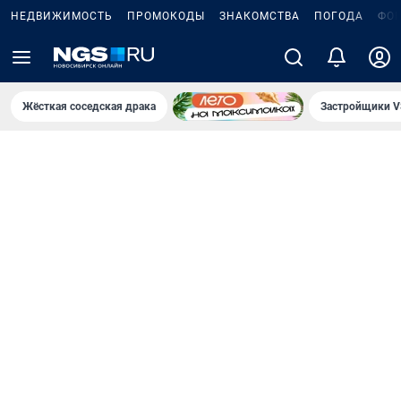
НЕДВИЖИМОСТЬ
ПРОМОКОДЫ
ЗНАКОМСТВА
ПОГОДА
ФО
Жёсткая соседская драка
Застройщики V