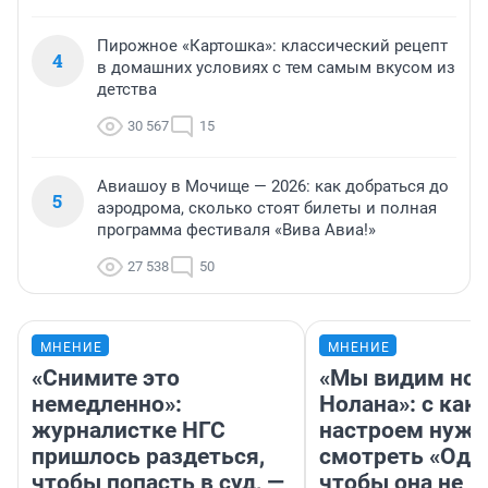
Пирожное «Картошка»: классический рецепт
4
в домашних условиях с тем самым вкусом из
детства
30 567
15
Авиашоу в Мочище — 2026: как добраться до
5
аэродрома, сколько стоят билеты и полная
программа фестиваля «Вива Авиа!»
27 538
50
МНЕНИЕ
МНЕНИЕ
«Снимите это
«Мы видим нов
немедленно»:
Нолана»: с как
журналистке НГС
настроем нужн
пришлось раздеться,
смотреть «Оди
чтобы попасть в суд, —
чтобы она не