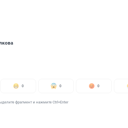
лкова
0
0
0
ыделите фрагмент и нажмите Ctrl+Enter