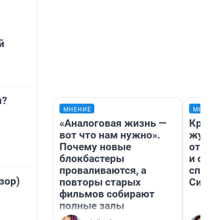
й
м?
МНЕНИЕ
МНЕНИ
«Аналоговая жизнь —
Красн
вот что нам нужно».
журна
Почему новые
отпус
блокбастеры
и объ
проваливаются, а
споре
зор)
повторы старых
Сибир
фильмов собирают
полные залы