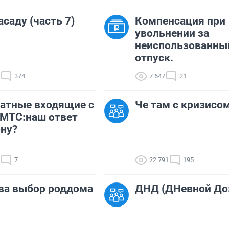
асаду (часть 7)
Компенсация при
увольнении за
неиспользованны
отпуск.
374
7 647
21
атные входящие с
Че там с кризисо
 МТС:наш ответ
ну?
7
22 791
195
ва выбор роддома
ДНД (ДНевной До