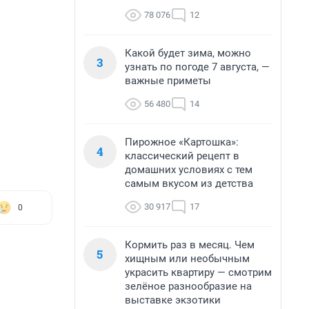
78 076
12
Какой будет зима, можно
3
узнать по погоде 7 августа, —
важные приметы
56 480
14
Пирожное «Картошка»:
4
классический рецепт в
домашних условиях с тем
самым вкусом из детства
30 917
17
0
Кормить раз в месяц. Чем
5
хищным или необычным
украсить квартиру — смотрим
зелёное разнообразие на
выставке экзотики