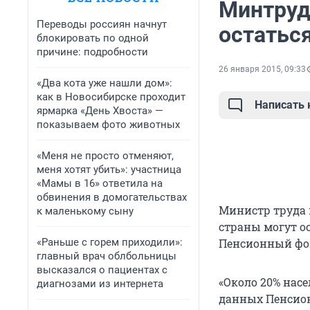
Минтруд
Переводы россиян начнут
остаться
блокировать по одной
причине: подробности
26 января 2015, 09:33
«Два кота уже нашли дом»:
как в Новосибирске проходит
Написать
ярмарка «День Хвоста» —
показываем фото животных
«Меня не просто отменяют,
меня хотят убить»: участница
«Мамы в 16» ответила на
обвинения в домогательствах
Министр труда 
к маленькому сыну
страны могут ос
«Раньше с горем приходили»:
Пенсионный фонд
главный врач облбольницы
высказался о пациентах с
«Около 20% нас
диагнозами из интернета
данных Пенсион