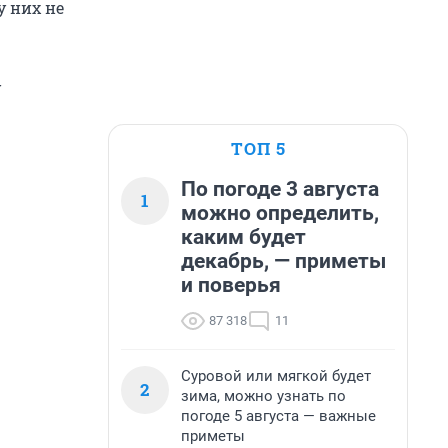
у них не
у
ТОП 5
По погоде 3 августа
1
можно определить,
каким будет
декабрь, — приметы
и поверья
87 318
11
Суровой или мягкой будет
2
зима, можно узнать по
погоде 5 августа — важные
приметы