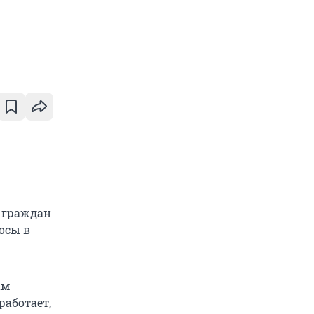
 граждан
носы в
ам
работает,