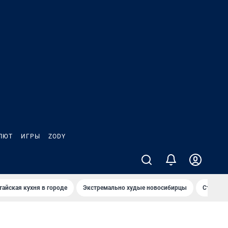
ЛЮТ
ИГРЫ
ZODY
тайская кухня в городе
Экстремально худые новосибирцы
Старт те