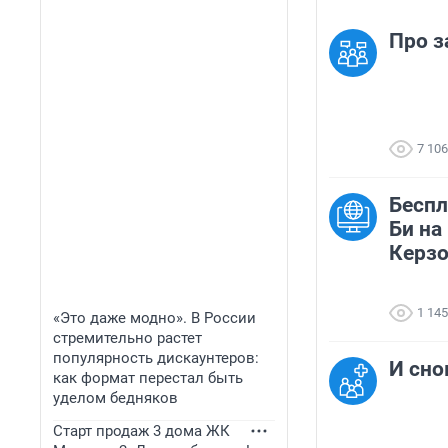
Про з
7 106
Беспл
Би на
Керзо
1 145
«Это даже модно». В России
стремительно растет
популярность дискаунтеров:
И сно
как формат перестал быть
уделом бедняков
Старт продаж 3 дома ЖК