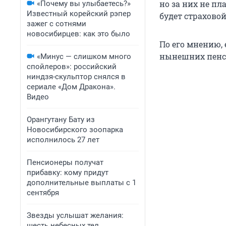
но за них не пл
«Почему вы улыбаетесь?»
Известный корейский рэпер
будет страхово
зажег с сотнями
новосибирцев: как это было
По его мнению, 
нынешних пенси
«Минус — слишком много
спойлеров»: российский
ниндзя-скульптор снялся в
сериале «Дом Дракона».
Видео
Орангутану Бату из
Новосибирского зоопарка
исполнилось 27 лет
Пенсионеры получат
прибавку: кому придут
дополнительные выплаты с 1
сентября
Звезды услышат желания:
шесть небесных тел