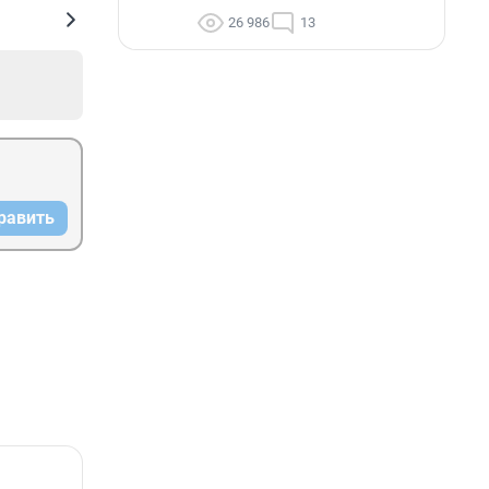
26 986
13
равить