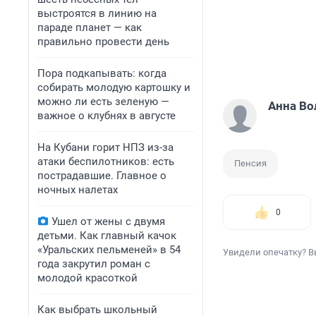
выстроятся в линию на
параде планет — как
правильно провести день
Пора подкапывать: когда
собирать молодую картошку и
можно ли есть зеленую —
Анна Во
важное о клубнях в августе
На Кубани горит НПЗ из-за
атаки беспилотников: есть
Пенсия
пострадавшие. Главное о
ночных налетах
0
Ушел от жены с двумя
детьми. Как главный качок
«Уральских пельменей» в 54
Увидели опечатку? В
года закрутил роман с
молодой красоткой
Как выбрать школьный