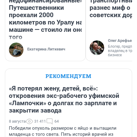
недофинансированные».
транспортный 
Путешественники
разнес миф о 
проехали 2000
советских доро
километров по Уралу на
машине — стоило ли оно
того
Олег Арефьев
Блогер, предпри
Екатерина Литкевич
владелец в тра
бизнесе
РЕКОМЕНДУЕМ
«Я потерял жену, детей, всё»:
откровения экс-рабочего уфимской
«Лампочки» о долгах по зарплате и
закрытии завода
8 августа
31 411
64
Победили опухоль размером с яйцо и вытащили
младенца с того света. Пять историй врачей из