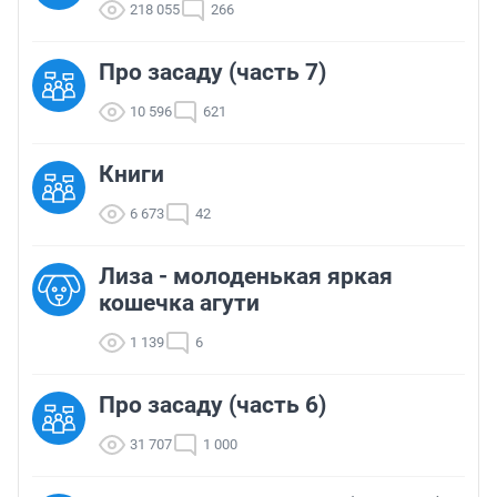
218 055
266
Про засаду (часть 7)
10 596
621
Книги
6 673
42
Лиза - молоденькая яркая
кошечка агути
1 139
6
Про засаду (часть 6)
31 707
1 000