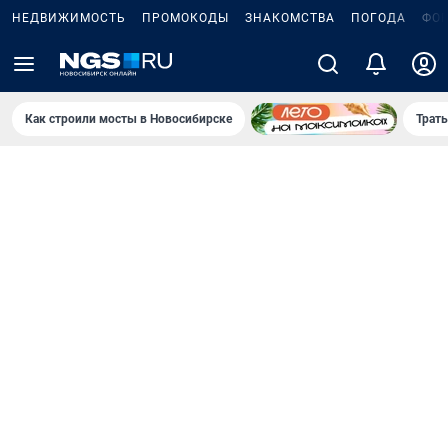
НЕДВИЖИМОСТЬ
ПРОМОКОДЫ
ЗНАКОМСТВА
ПОГОДА
ФО
Как строили мосты в Новосибирске
Траты