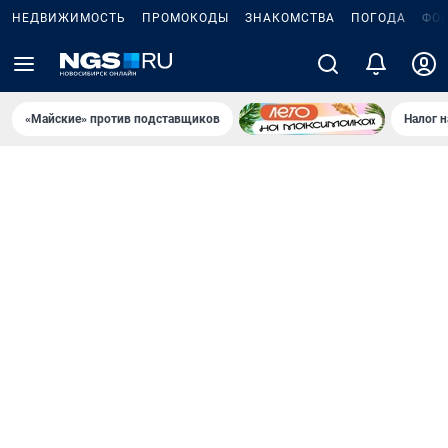
НЕДВИЖИМОСТЬ
ПРОМОКОДЫ
ЗНАКОМСТВА
ПОГОДА
ФО
«Майские» против подставщиков
Налог 