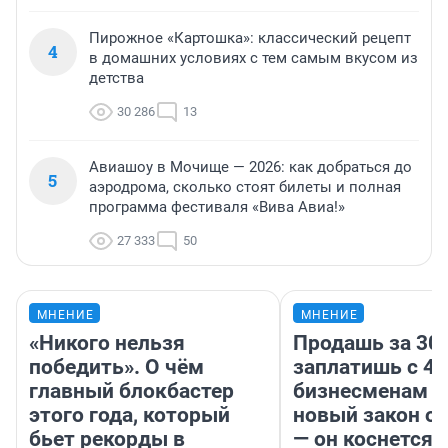
Пирожное «Картошка»: классический рецепт
4
в домашних условиях с тем самым вкусом из
детства
30 286
13
Авиашоу в Мочище — 2026: как добраться до
5
аэродрома, сколько стоят билеты и полная
программа фестиваля «Вива Авиа!»
27 333
50
МНЕНИЕ
МНЕНИЕ
«Никого нельзя
Продашь за 300
победить». О чём
заплатишь с 40
главный блокбастер
бизнесменам г
этого года, который
новый закон о 
бьет рекорды в
— он коснется 