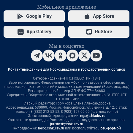
Мобильное приложение
Google Play
App Store
App Gallery
RuStore
Мы в соцсетях
Контактные данные для Роскомнадзора и государственных органов
Сетевое издание «НГС.НОВОСТИ» (18+)
Зарегистрировано Федеральной службой по надзору в сфере связи,
информационных технологий и массовых коммуникаций (Роскомнадзор)
Регистрационный номер ЭЛ № ФС 77— 84683
Учредитель: Общество с ограниченной ответственностью "ИНТЕРНЕТ
ТЕХНОЛОГИИ"
Главный редактор: Громкова Елена Александровна
Адрес редакции: 630099, Россия, Новосибирск, ул. Ленина, д. 12, 6 этаж,
телефон 8 (383) 212-52-52, 8 (923) 157-00-00 (круглосуточно)
Электронный адрес редакции:
ngs@shkulev.ru
Контактные данные для Роскомнадзора и государственных органов:
juristnsk@shkulev.ru
Техподдержка:
help@shkulev.ru
или воспользуйтесь
веб-формой