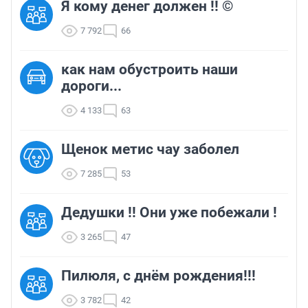
Я кому денег должен !! ©
7 792
66
как нам обустроить наши
дороги...
4 133
63
Щенок метис чау заболел
7 285
53
Дедушки !! Они уже побежали !
3 265
47
Пилюля, с днём рождения!!!
3 782
42