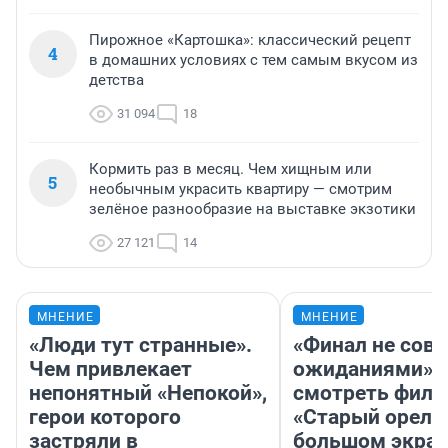
Пирожное «Картошка»: классический рецепт
4
в домашних условиях с тем самым вкусом из
детства
31 094
18
Кормить раз в месяц. Чем хищным или
5
необычным украсить квартиру — смотрим
зелёное разнообразие на выставке экзотики
27 121
14
МНЕНИЕ
МНЕНИЕ
«Люди тут странные».
«Финал не совп
Чем привлекает
ожиданиями»: 
непонятный «Непокой»,
смотреть фил
герои которого
«Старый орел» 
застряли в
большом экран