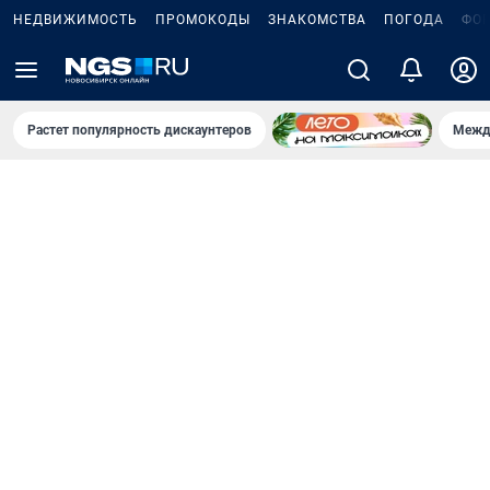
НЕДВИЖИМОСТЬ
ПРОМОКОДЫ
ЗНАКОМСТВА
ПОГОДА
ФО
Растет популярность дискаунтеров
Межд