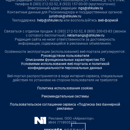
Адрес редакции: 630099, Россия, Новосибирск, ул. Ленина, д. 12, 6 этаж,
телефон 8 (383) 212-52-52, 8 (923) 157-00-00 (круглосуточно)
Электронный адрес редакции:
ngs@shkulev.ru
Контактные данные для Роскомнадзора и государственных органов:
juristnsk@shkulev.ru
Техподдержка:
help@shkulev.ru
или воспользуйтесь
веб-формой
Связаться с отделом продаж: 8 (383) 212-52-52, 8 (800) 200-03-83 (звонок
с сотового бесплатный),
reklamangs@shkulev.ru
Редакция сайта не несет ответственности за достоверность
информации, содержащейся в рекламных объявлениях.
Особенности эксплуатации (использования) веб-портала регулируются:
Руководством пользователя
Описанием функциональных характеристик ПО
Условиями использования веб-портала и политикой
конфиденциальности персональных данных
Веб-портал распространяется в виде интернет-сервиса, специальные
действия по установке на стороне пользователя не требуются
Политика использования cookies
Рекомендательные системы
Пользовательское соглашение сервиса «Подписка без баннерной
рекламы»