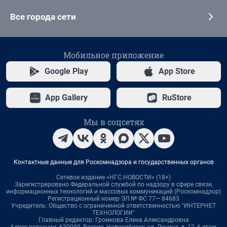
Все города сети
Мобильное приложение
Google Play
App Store
App Gallery
RuStore
Мы в соцсетях
Контактные данные для Роскомнадзора и государственных органов
Сетевое издание «НГС.НОВОСТИ» (18+)
Зарегистрировано Федеральной службой по надзору в сфере связи,
информационных технологий и массовых коммуникаций (Роскомнадзор)
Регистрационный номер ЭЛ № ФС 77— 84683
Учредитель: Общество с ограниченной ответственностью "ИНТЕРНЕТ
ТЕХНОЛОГИИ"
Главный редактор: Громкова Елена Александровна