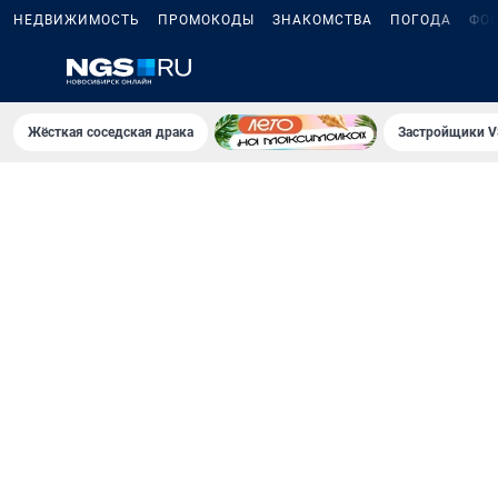
НЕДВИЖИМОСТЬ
ПРОМОКОДЫ
ЗНАКОМСТВА
ПОГОДА
ФО
Жёсткая соседская драка
Застройщики V