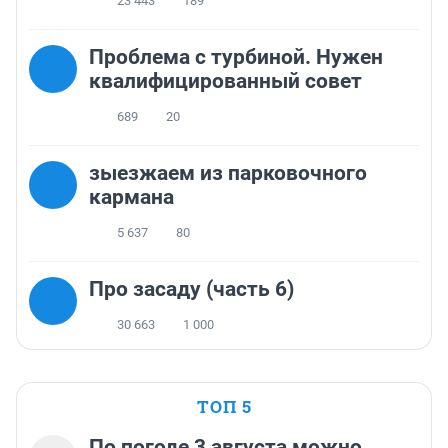
23 443
189
Проблема с турбиной. Нужен
квалифицированный совет
689
20
зыезжаем из парковочного
кармана
5 637
80
Про засаду (часть 6)
30 663
1 000
ТОП 5
По погоде 3 августа можно