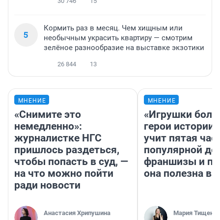
30 746
15
Кормить раз в месяц. Чем хищным или
5
необычным украсить квартиру — смотрим
зелёное разнообразие на выставке экзотики
26 844
13
МНЕНИЕ
МНЕНИЕ
«Снимите это
«Игрушки боль
немедленно»:
герои истории»
журналистке НГС
учит пятая час
пришлось раздеться,
популярной де
чтобы попасть в суд, —
франшизы и п
на что можно пойти
она полезна в
ради новости
Анастасия Хрипушина
Мария Тищенк