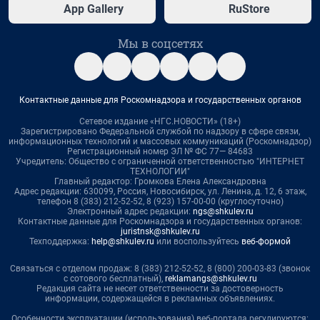
App Gallery
RuStore
Мы в соцсетях
Контактные данные для Роскомнадзора и государственных органов
Сетевое издание «НГС.НОВОСТИ» (18+)
Зарегистрировано Федеральной службой по надзору в сфере связи,
информационных технологий и массовых коммуникаций (Роскомнадзор)
Регистрационный номер ЭЛ № ФС 77— 84683
Учредитель: Общество с ограниченной ответственностью "ИНТЕРНЕТ
ТЕХНОЛОГИИ"
Главный редактор: Громкова Елена Александровна
Адрес редакции: 630099, Россия, Новосибирск, ул. Ленина, д. 12, 6 этаж,
телефон 8 (383) 212-52-52, 8 (923) 157-00-00 (круглосуточно)
Электронный адрес редакции:
ngs@shkulev.ru
Контактные данные для Роскомнадзора и государственных органов:
juristnsk@shkulev.ru
Техподдержка:
help@shkulev.ru
или воспользуйтесь
веб-формой
Связаться с отделом продаж: 8 (383) 212-52-52, 8 (800) 200-03-83 (звонок
с сотового бесплатный),
reklamangs@shkulev.ru
Редакция сайта не несет ответственности за достоверность
информации, содержащейся в рекламных объявлениях.
Особенности эксплуатации (использования) веб-портала регулируются: