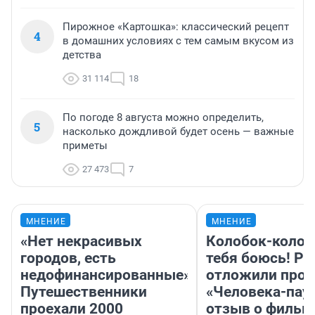
Пирожное «Картошка»: классический рецепт
4
в домашних условиях с тем самым вкусом из
детства
31 114
18
По погоде 8 августа можно определить,
5
насколько дождливой будет осень — важные
приметы
27 473
7
МНЕНИЕ
МНЕНИЕ
«Нет некрасивых
Колобок-колобо
городов, есть
тебя боюсь! Ра
недофинансированные».
отложили прок
Путешественники
«Человека-пау
проехали 2000
отзыв о фильм