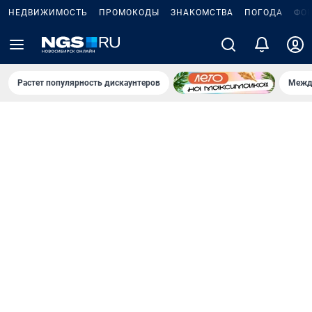
НЕДВИЖИМОСТЬ
ПРОМОКОДЫ
ЗНАКОМСТВА
ПОГОДА
ФО
Растет популярность дискаунтеров
Межд