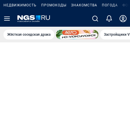
НЕДВИЖИМОСТЬ
ПРОМОКОДЫ
ЗНАКОМСТВА
ПОГОДА
ФО
Жёсткая соседская драка
Застройщики V