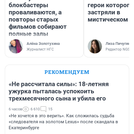
блокбастеры
герои которого
проваливаются, а
застряли в
повторы старых
мистическом о
фильмов собирают
полные залы
Алёна Золотухина
Лиза Пичугина
Журналист НГС
Редактор NGS.R
РЕКОМЕНДУЕМ
«Не рассчитала силы»: 18-летняя
ужурка пыталась успокоить
трехмесячного сына и убила его
6 часов
6 610
15
«Не хочется в это верить». Как сложилась судьба
«следователя на золотом Lexus» после скандала в
Екатеринбурге