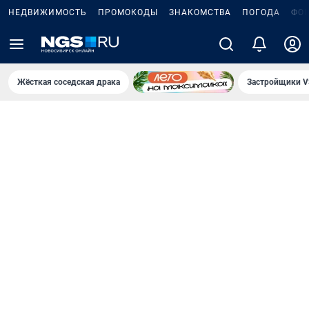
НЕДВИЖИМОСТЬ
ПРОМОКОДЫ
ЗНАКОМСТВА
ПОГОДА
ФО
Жёсткая соседская драка
Застройщики V