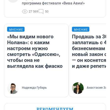
программа фестиваля «Вива Авиа!»
27 569
50
МНЕНИЕ
МНЕНИЕ
«Мы видим нового
Продашь за 300
Нолана»: с каким
заплатишь с 40
настроем нужно
бизнесменам г
смотреть «Одиссею»,
новый закон о 
чтобы она не
— он коснется 
выглядела как фиаско
и даже репети
Надежда Губарь
Анастасия Зав
РЕКОМЕНДУЕМ