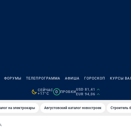
ФОРУМЫ
ТЕЛЕПРОГРАММА
АФИША
ГОРОСКОП
КУРСЫ ВА
USD 81,41
СЕЙЧАС
0
ПРОБКИ
+17°C
EUR 94,06
алог на электрокары
Августовский каталог новостроек
Строитель б
А