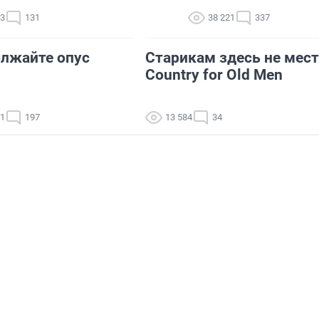
93
131
38 221
337
лжайте опус
Старикам здесь не мест
Country for Old Men
61
197
13 584
34