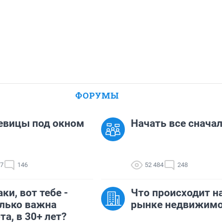
ФОРУМЫ
евицы под окном
Начать все сначала
07
146
52 484
248
ки, вот тебе -
Что происходит н
лько важна
рынке недвижимо
та, в 30+ лет?