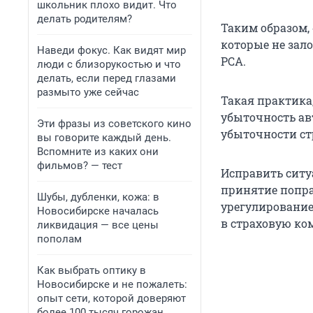
школьник плохо видит. Что
делать родителям?
Таким образом,
которые не зал
Наведи фокус. Как видят мир
РСА.
люди с близорукостью и что
делать, если перед глазами
размыто уже сейчас
Такая практика
убыточность ав
Эти фразы из советского кино
убыточности ст
вы говорите каждый день.
Вспомните из каких они
фильмов? — тест
Исправить ситу
принятие попра
Шубы, дубленки, кожа: в
урегулирование
Новосибирске началась
в страховую ко
ликвидация — все цены
пополам
Как выбрать оптику в
Новосибирске и не пожалеть:
опыт сети, которой доверяют
более 100 тысяч горожан