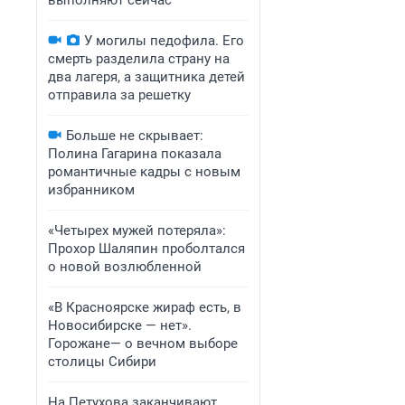
выполняют сейчас
У могилы педофила. Его
смерть разделила страну на
два лагеря, а защитника детей
отправила за решетку
Больше не скрывает:
Полина Гагарина показала
романтичные кадры с новым
избранником
«Четырех мужей потеряла»:
Прохор Шаляпин проболтался
о новой возлюбленной
«В Красноярске жираф есть, в
Новосибирске — нет».
Горожане— о вечном выборе
столицы Сибири
На Петухова заканчивают