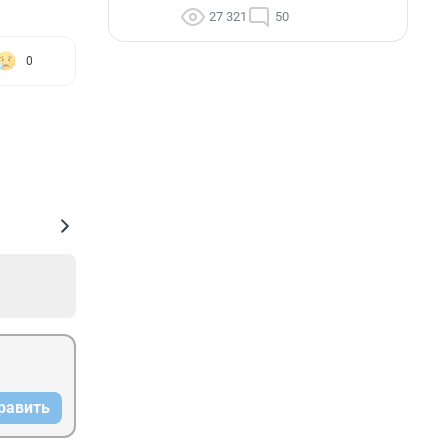
27 321
50
0
равить