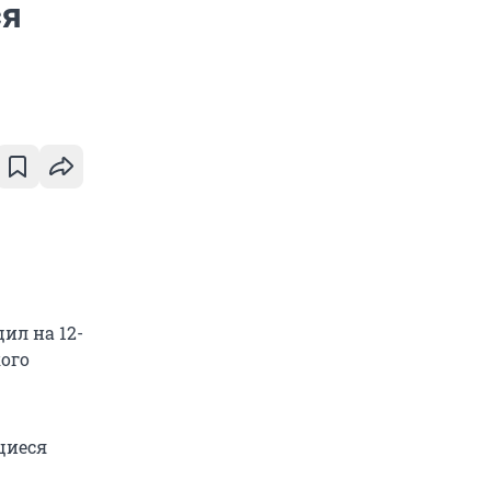
ся
ил на 12-
ого
щиеся