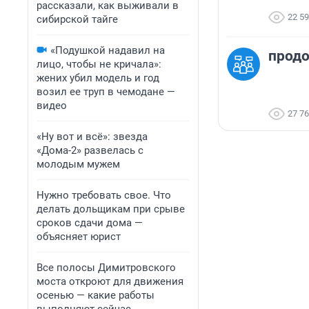
рассказали, как выживали в
22 5
сибирской тайге
«Подушкой надавил на
продо
лицо, чтобы не кричала»:
жених убил модель и год
возил ее труп в чемодане —
видео
27 7
«Ну вот и всё»: звезда
«Дома-2» развелась с
молодым мужем
Нужно требовать свое. Что
делать дольщикам при срыве
сроков сдачи дома —
объясняет юрист
Все полосы Димитровского
моста откроют для движения
осенью — какие работы