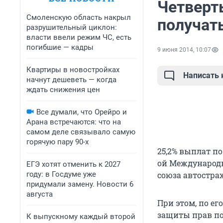
Четверт
Смоленскую область накрыл
получать
разрушительный циклон:
власти ввели режим ЧС, есть
погибшие — кадры
9 июня 2014, 10:07
Квартиры в новостройках
Написать
начнут дешеветь — когда
ждать снижения цен
Все думали, что Орейро и
Арана встречаются: что на
самом деле связывало самую
горячую пару 90-х
25,2% выплат по
ой Международн
ЕГЭ хотят отменить к 2027
году: в Госдуме уже
союза автостра
придумали замену. Новости 6
августа
При этом, по е
защиты прав пот
К выпускному каждый второй