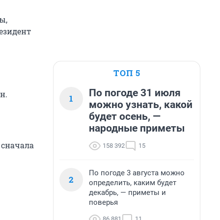
ы,
езидент
ТОП 5
По погоде 31 июля
н.
1
можно узнать, какой
будет осень, —
народные приметы
 сначала
158 392
15
По погоде 3 августа можно
2
определить, каким будет
декабрь, — приметы и
поверья
86 881
11