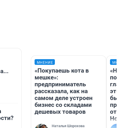
МНЕНИЕ
МНЕНИ
«Покупаешь кота в
«Нико
...
мешке»:
побед
предприниматель
главн
рассказала, как на
этого
самом деле устроен
бьет 
бизнес со складами
прока
а
дешевых товаров
отзыв
сти?
Нолан
Наталья Шорохова