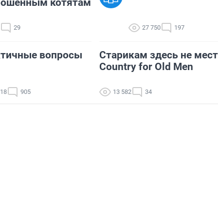
рошенным котятам
29
27 750
197
ктичные вопросы
Старикам здесь не мест
Country for Old Men
718
905
13 582
34