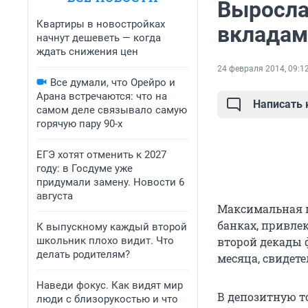
Выросла
Квартиры в новостройках
вкладам
начнут дешеветь — когда
ждать снижения цен
24 февраля 2014, 09:1
Все думали, что Орейро и
Арана встречаются: что на
Написать
самом деле связывало самую
горячую пару 90-х
ЕГЭ хотят отменить к 2027
году: в Госдуме уже
придумали замену. Новости 6
августа
Максимальная п
банках, привле
К выпускному каждый второй
школьник плохо видит. Что
второй декады ф
делать родителям?
месяца, свидет
Наведи фокус. Как видят мир
В депозитную т
люди с близорукостью и что