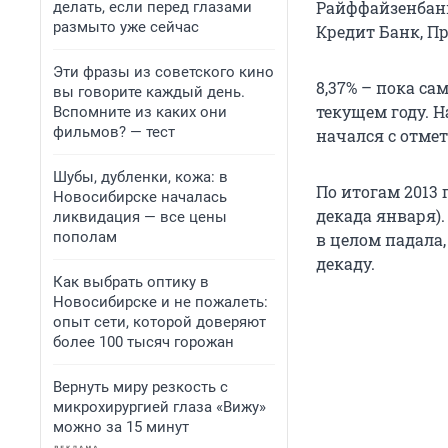
Райффайзенбанк
делать, если перед глазами
размыто уже сейчас
Кредит Банк, Пр
Эти фразы из советского кино
8,37% – пока с
вы говорите каждый день.
текущем году. На
Вспомните из каких они
фильмов? — тест
начался с отмет
Шубы, дубленки, кожа: в
По итогам 2013 
Новосибирске началась
декада января).
ликвидация — все цены
пополам
в целом падала
декаду.
Как выбрать оптику в
Новосибирске и не пожалеть:
опыт сети, которой доверяют
более 100 тысяч горожан
Вернуть миру резкость с
микрохирургией глаза «Вижу»
можно за 15 минут