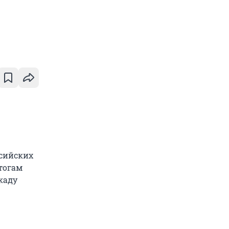
ссийских
тогам
каду