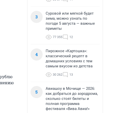
Суровой или мягкой будет
3
зима, можно узнать по
погоде 5 августа — важные
приметы
77 355
12
Пирожное «Картошка»:
4
классический рецепт в
домашних условиях с тем
самым вкусом из детства
30 262
13
 рублю
 мнению
Авиашоу в Мочище — 2026:
5
как добраться до аэродрома,
сколько стоят билеты и
полная программа
фестиваля «Вива Авиа!»