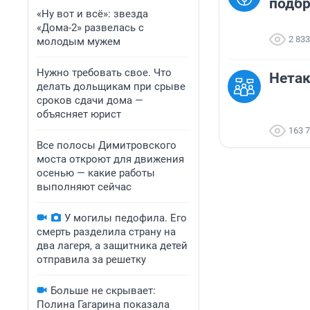
подб
«Ну вот и всё»: звезда
«Дома-2» развелась с
2 833
молодым мужем
Нужно требовать свое. Что
Нета
делать дольщикам при срыве
сроков сдачи дома —
объясняет юрист
163 
Все полосы Димитровского
моста откроют для движения
осенью — какие работы
выполняют сейчас
У могилы педофила. Его
смерть разделила страну на
два лагеря, а защитника детей
отправила за решетку
Больше не скрывает:
Полина Гагарина показала