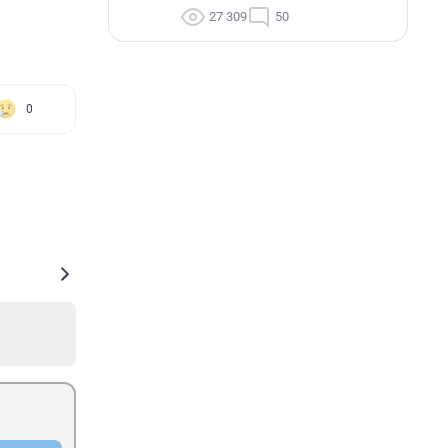
27 309
50
0