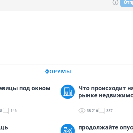
Отп
ФОРУМЫ
евицы под окном
Что происходит н
рынке недвижимо
98
146
38 216
337
щь
продолжайте опу