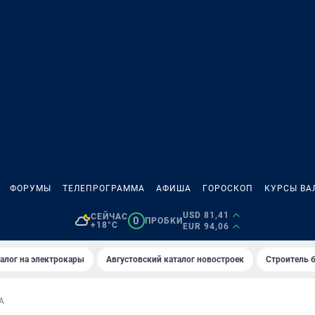
ФОРУМЫ
ТЕЛЕПРОГРАММА
АФИША
ГОРОСКОП
КУРСЫ ВА
USD 81,41
СЕЙЧАС
0
ПРОБКИ
+18°C
EUR 94,06
алог на электрокары
Августовский каталог новостроек
Строитель б
А