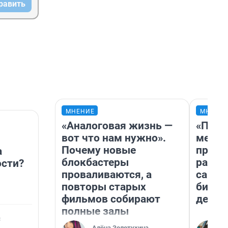
равить
МНЕНИЕ
МНЕНИ
«Аналоговая жизнь —
«Поку
вот что нам нужно».
мешке
Почему новые
предп
а
блокбастеры
расска
сти?
проваливаются, а
самом
повторы старых
бизне
фильмов собирают
дешев
полные залы
с
Алёна Золотухина