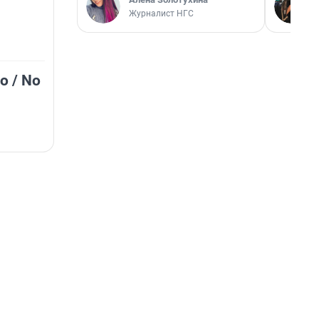
Журналист НГС
о / No