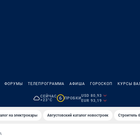
ФОРУМЫ
ТЕЛЕПРОГРАММА
АФИША
ГОРОСКОП
КУРСЫ ВА
USD 80,93
СЕЙЧАС
6
ПРОБКИ
+23°C
EUR 93,19
алог на электрокары
Августовский каталог новостроек
Строитель б
А