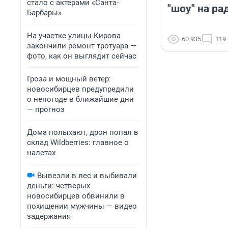
стало с актерами «Санта-
"шоу" на ра
Барбары»
На участке улицы Кирова
60 935
119
закончили ремонт тротуара —
фото, как он выглядит сейчас
Гроза и мощный ветер:
новосибирцев предупредили
о непогоде в ближайшие дни
— прогноз
Дома полыхают, дрон попал в
склад Wildberries: главное о
налетах
Вывезли в лес и выбивали
деньги: четверых
новосибирцев обвинили в
похищении мужчины — видео
задержания