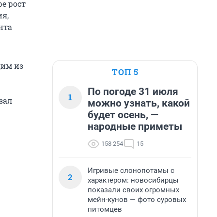
ре рост
ия,
нта
дим из
ТОП 5
По погоде 31 июля
1
зал
можно узнать, какой
будет осень, —
народные приметы
158 254
15
Игривые слонопотамы с
2
характером: новосибирцы
показали своих огромных
мейн-кунов — фото суровых
питомцев