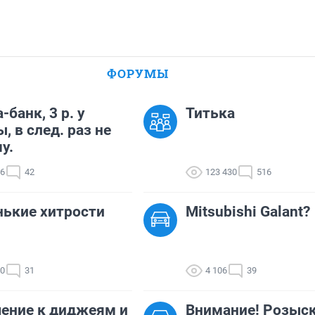
ФОРУМЫ
-банк, 3 р. у
Титька
, в след. раз не
у.
86
42
123 430
516
ькие хитрости
Mitsubishi Galant?
30
31
4 106
39
ение к диджеям и
Внимание! Розыс