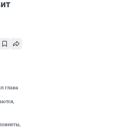
вит
ил глава
аются,
поненты,