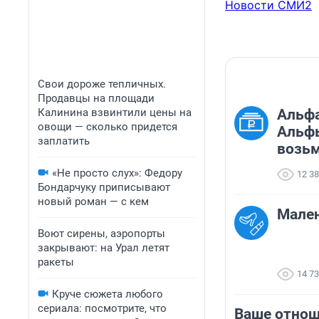
Новости СМИ2
Свои дороже тепличных.
Продавцы на площади
Калинина взвинтили цены на
Альфа
овощи — сколько придется
Альфы
заплатить
возьм
«Не просто слух»: Федору
12 3
Бондарчуку приписывают
новый роман — с кем
Мален
Воют сирены, аэропорты
закрывают: на Урал летят
ракеты
14 7
Круче сюжета любого
сериала: посмотрите, что
Ваше отнош