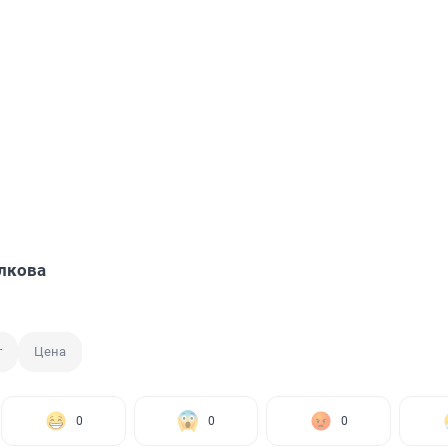
лкова
т
Цена
0
0
0