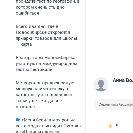
пройдите тест по географии, в
котором очень стыдно
ошибиться
Всего два дня: где в
Новосибирске откроются
ярмарки товаров для школы
— карта
Рестораторы Новосибирска
участвуют в международном
гастрофестивале
Анна Во
Метеоролог предрек самую
мощную климатическую
катастрофу за последнюю
тысячу лет: когда всё
Семейный бюдже
начнется
«Меня бесила моя роль»:
0
как сегодня выглядит Пуговка
из «Папиных дочек»