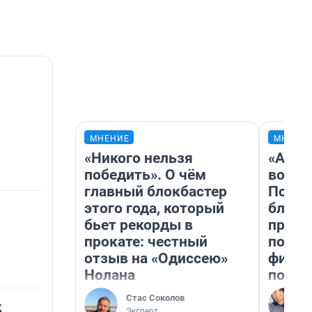
МНЕНИЕ
МНЕНИ
«Никого нельзя
«Анал
победить». О чём
вот ч
главный блокбастер
Почем
этого года, который
блокб
бьет рекорды в
прова
прокате: честный
повто
отзыв на «Одиссею»
фильм
Нолана
полны
Стас Соколов
к
Эксперт