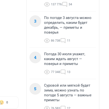
137 776
34
По погоде 3 августа можно
3
определить, каким будет
декабрь, — приметы и
поверья
86 738
11
Погода 30 июля укажет,
4
каким ждать август —
поверья и приметы
77 348
13
Суровой или мягкой будет
5
зима, можно узнать по
погоде 5 августа — важные
приметы
0
76 583
12