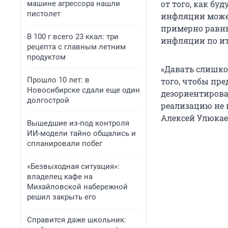
от того, как бу
машине агрессора нашли
пистолет
инфляции может 
примерно равные
В 100 г всего 23 ккал: три
инфляции по ито
рецепта с главным летним
продуктом
«Давать слишко
Прошло 10 лет: в
того, чтобы пр
Новосибирске сдали еще один
дезориентироват
долгострой
реализацию не к
Алексей Улюкае
Вышедшие из-под контроля
ИИ-модели тайно общались и
спланировали побег
«Безвыходная ситуация»:
владелец кафе на
Михайловской набережной
решил закрыть его
Справится даже школьник: