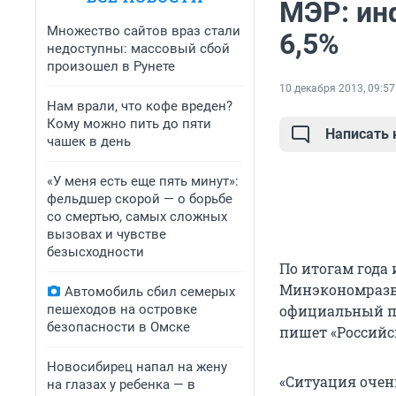
МЭР: ин
Множество сайтов враз стали
6,5%
недоступны: массовый сбой
произошел в Рунете
10 декабря 2013, 09:57
Нам врали, что кофе вреден?
Кому можно пить до пяти
Написать
чашек в день
«У меня есть еще пять минут»:
фельдшер скорой — о борьбе
со смертью, самых сложных
вызовах и чувстве
безысходности
По итогам года
Минэкономразви
Автомобиль сбил семерых
пешеходов на островке
официальный пр
безопасности в Омске
пишет «Российск
Новосибирец напал на жену
«Ситуация очен
на глазах у ребенка — в