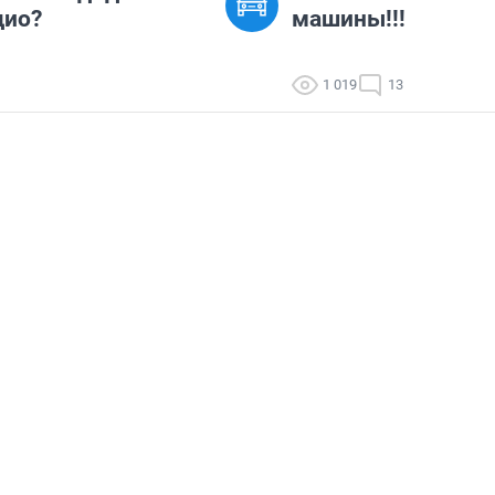
дио?
машины!!!
1 019
13