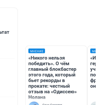
ьтат
МНЕНИЕ
МНЕНИ
«Никого нельзя
«Игру
победить». О чём
герои
главный блокбастер
учит 
этого года, который
попул
бьет рекорды в
франш
прокате: честный
она п
отзыв на «Одиссею»
Нолана
Стас Соколов