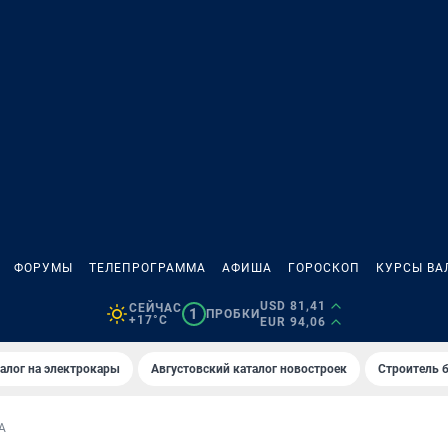
ФОРУМЫ
ТЕЛЕПРОГРАММА
АФИША
ГОРОСКОП
КУРСЫ ВА
USD 81,41
СЕЙЧАС
1
ПРОБКИ
+17°C
EUR 94,06
алог на электрокары
Августовский каталог новостроек
Строитель б
А