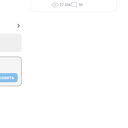
27 334
50
равить