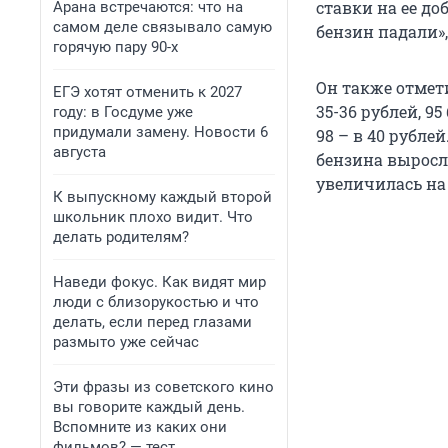
ставки на ее до
Арана встречаются: что на
самом деле связывало самую
бензин падали»
горячую пару 90-х
Он также отмет
ЕГЭ хотят отменить к 2027
35-36 рублей, 9
году: в Госдуме уже
придумали замену. Новости 6
98 – в 40 рубле
августа
бензина выросла
увеличилась на 
К выпускному каждый второй
школьник плохо видит. Что
делать родителям?
Наведи фокус. Как видят мир
люди с близорукостью и что
делать, если перед глазами
размыто уже сейчас
Эти фразы из советского кино
вы говорите каждый день.
Вспомните из каких они
фильмов? — тест