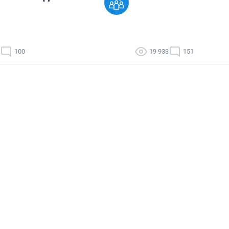
100
19 933
151