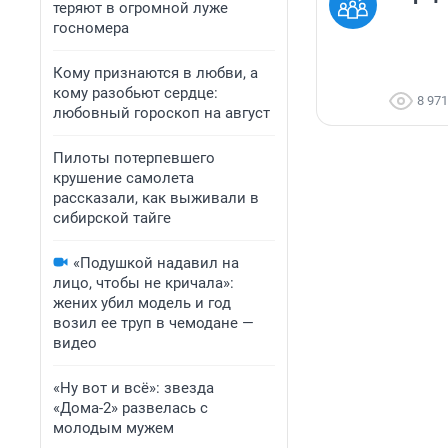
теряют в огромной луже
госномера
Кому признаются в любви, а
кому разобьют сердце:
8 971
любовный гороскоп на август
Пилоты потерпевшего
крушение самолета
рассказали, как выживали в
сибирской тайге
«Подушкой надавил на
лицо, чтобы не кричала»:
жених убил модель и год
возил ее труп в чемодане —
видео
«Ну вот и всё»: звезда
«Дома-2» развелась с
молодым мужем