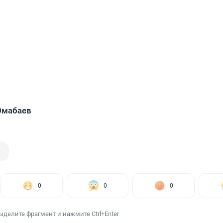
Юмабаев
т
0
0
0
ыделите фрагмент и нажмите Ctrl+Enter