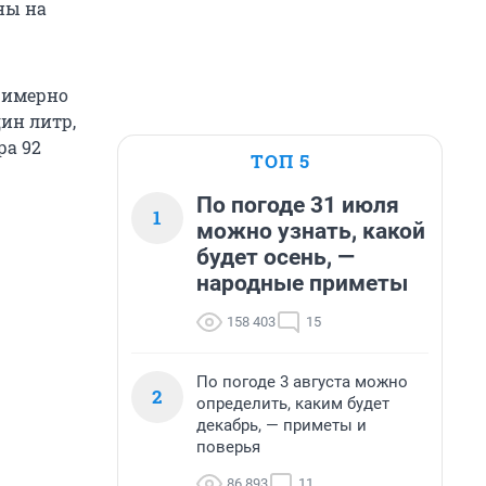
ны на
примерно
дин литр,
ра 92
ТОП 5
По погоде 31 июля
1
можно узнать, какой
будет осень, —
народные приметы
158 403
15
По погоде 3 августа можно
2
определить, каким будет
декабрь, — приметы и
поверья
86 893
11