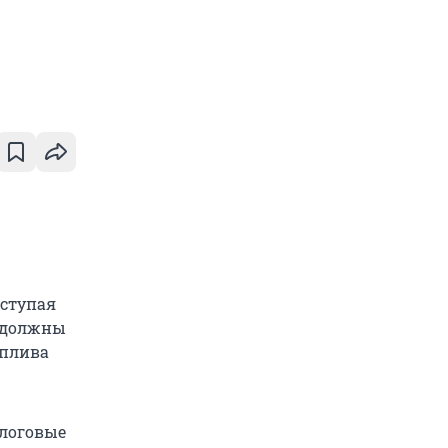
ступая
н должны
оплива
алоговые