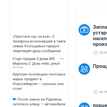
Запла
устар
«Простите нас за всё». С
насел
телефона исчезнувшей в тайге
произ
семьи Усольцевых пришло
леденящее душу сообщение
32 9
Старт продаж 3 дома ЖК
Марсель-2. Дом, небо, река!
Прощ
Крупную коллекцию почтовых
марок продают в
Новосибирске — сколько она
стоит
40 7
После ливня на Родниках
затопило улицу — автомобили
порци