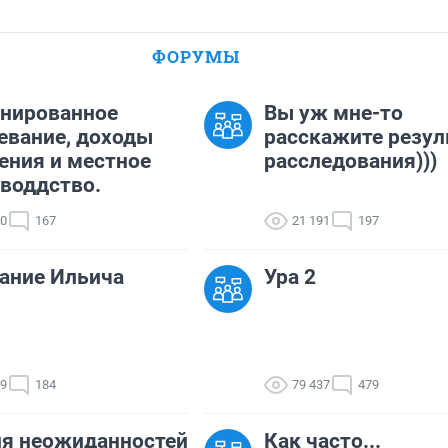
ФОРУМЫ
нированное
Вы уж мне-то
евание, доходы
расскажите резул
ения и местное
расследования)))
воддство.
70
167
21 191
197
ание Ильича
Ура 2
99
184
79 437
479
я неожиданностей
Как часто...