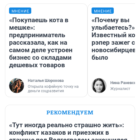
МНЕНИЕ
МНЕНИЕ
«Покупаешь кота в
«Почему вы
мешке»:
улыбаетесь?»
предприниматель
Известный кор
рассказала, как на
рэпер зажег с 
самом деле устроен
новосибирцев: 
бизнес со складами
было
дешевых товаров
Наталья Шорохова
Нина Раневска
Открыла кофейную точку на
Журналист
деньги соцразвития
РЕКОМЕНДУЕМ
«Тут иногда реально страшно жить»:
конфликт казаков и приезжих в
станице под Волгоградом закончился