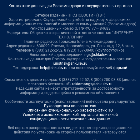
Контактные данные для Роскомнадзора и государственных органов
Сетевое издание «НГС.НОВОСТИ» (18+)
Зарегистрировано Федеральной службой по надзору в сфере связи,
информационных технологий и массовых коммуникаций (Роскомнадзор)
Регистрационный номер ЭЛ № ФС 77— 84683
Учредитель: Общество с ограниченной ответственностью "ИНТЕРНЕТ
ТЕХНОЛОГИИ"
Главный редактор: Громкова Елена Александровна
Адрес редакции: 630099, Россия, Новосибирск, ул. Ленина, д. 12, 6 этаж,
телефон 8 (383) 212-52-52, 8 (923) 157-00-00 (круглосуточно)
Электронный адрес редакции:
ngs@shkulev.ru
Контактные данные для Роскомнадзора и государственных органов:
juristnsk@shkulev.ru
Техподдержка:
help@shkulev.ru
или воспользуйтесь
веб-формой
Связаться с отделом продаж: 8 (383) 212-52-52, 8 (800) 200-03-83 (звонок
с сотового бесплатный),
reklamangs@shkulev.ru
Редакция сайта не несет ответственности за достоверность
информации, содержащейся в рекламных объявлениях.
Особенности эксплуатации (использования) веб-портала регулируются:
Руководством пользователя
Описанием функциональных характеристик ПО
Условиями использования веб-портала и политикой
конфиденциальности персональных данных
Веб-портал распространяется в виде интернет-сервиса, специальные
действия по установке на стороне пользователя не требуются