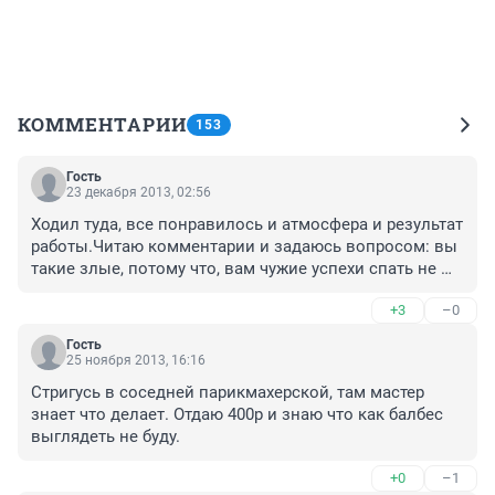
КОММЕНТАРИИ
153
Гость
23 декабря 2013, 02:56
Ходил туда, все понравилось и атмосфера и результат 
работы.Читаю комментарии и задаюсь вопросом: вы 
такие злые, потому что, вам чужие успехи спать не 
дают? Нравится за 100р стричься - пожалуйста!но нет, 
+3
–0
надо обхаять!
Гость
25 ноября 2013, 16:16
Стригусь в соседней парикмахерской, там мастер 
знает что делает. Отдаю 400р и знаю что как балбес 
выглядеть не буду.
+0
–1