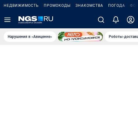
НЕДВИЖИМОСТЬ
ПРОМОКОДЫ
ЗНАКОМСТВА
ПОГОДА
ФО
Нарушения в «Авиценне»
Роботы-доставщ