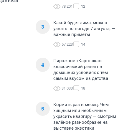
а данный
78 201
12
Какой будет зима, можно
3
узнать по погоде 7 августа, —
важные приметы
57 223
14
Пирожное «Картошка»:
4
классический рецепт в
домашних условиях с тем
самым вкусом из детства
31 033
18
Кормить раз в месяц. Чем
5
хищным или необычным
украсить квартиру — смотрим
зелёное разнообразие на
выставке экзотики