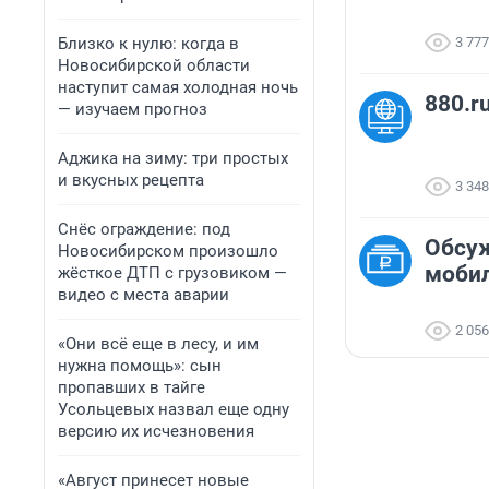
Близко к нулю: когда в
3 777
Новосибирской области
наступит самая холодная ночь
880.r
— изучаем прогноз
Аджика на зиму: три простых
и вкусных рецепта
3 348
Снёс ограждение: под
Обсу
Новосибирском произошло
мобил
жёсткое ДТП с грузовиком —
видео с места аварии
2 056
«Они всё еще в лесу, и им
нужна помощь»: сын
пропавших в тайге
Усольцевых назвал еще одну
версию их исчезновения
«Август принесет новые