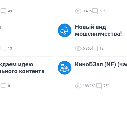
49
9 495
606
u
Новый вид
мошенничества!
13
5 860
13
ждаем идею
КиноБЗал (NF) (ча
ьного контента
8
188 263
752