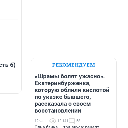
РЕКОМЕНДУЕМ
сть 6)
«Шрамы болят ужасно».
Екатеринбурженка,
которую облили кислотой
по указке бывшего,
рассказала о своем
восстановлении
12 часов
12 141
58
Одна банка — три вкуса: рецепт