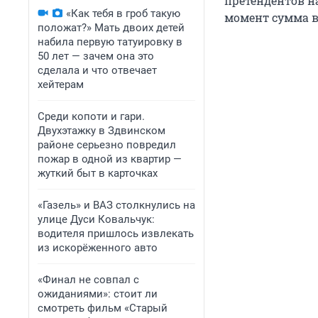
претендентов на
«Как тебя в гроб такую
момент сумма в
положат?» Мать двоих детей
набила первую татуировку в
50 лет — зачем она это
сделала и что отвечает
хейтерам
Среди копоти и гари.
Двухэтажку в Здвинском
районе серьезно повредил
пожар в одной из квартир —
жуткий быт в карточках
«Газель» и ВАЗ столкнулись на
улице Дуси Ковальчук:
водителя пришлось извлекать
из искорёженного авто
«Финал не совпал с
ожиданиями»: стоит ли
смотреть фильм «Старый