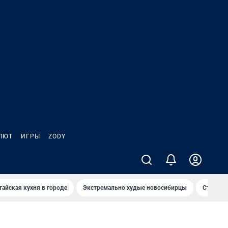
ЛЮТ
ИГРЫ
ZODY
тайская кухня в городе
Экстремально худые новосибирцы
Старт те