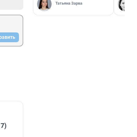
Татьяна Зарва
равить
 7)