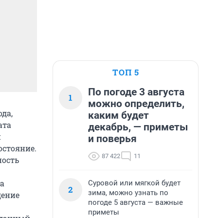
ТОП 5
По погоде 3 августа
1
можно определить,
да,
каким будет
ата
декабрь, — приметы
и
и поверья
остояние.
87 422
11
ность
а
Суровой или мягкой будет
2
зима, можно узнать по
дение
погоде 5 августа — важные
приметы