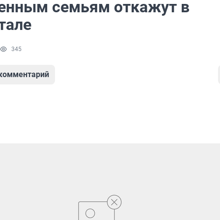
енным семьям откажут в
тале
345
 комментарий