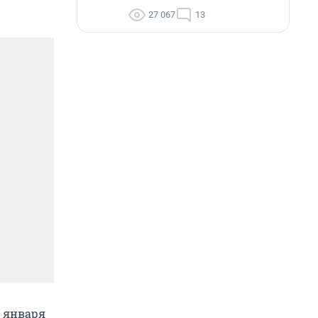
27 067
13
1 января