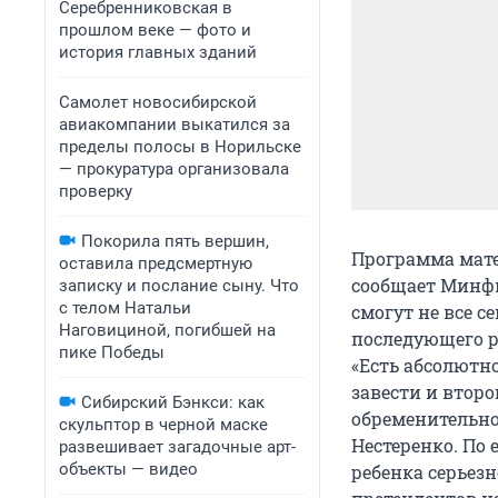
Серебренниковская в
прошлом веке — фото и
история главных зданий
Самолет новосибирской
авиакомпании выкатился за
пределы полосы в Норильске
— прокуратура организовала
проверку
Покорила пять вершин,
Программа мате
оставила предсмертную
сообщает Минфи
записку и послание сыну. Что
с телом Натальи
смогут не все с
Наговициной, погибшей на
последующего р
пике Победы
«Есть абсолютн
завести и второ
Сибирский Бэнкси: как
обременительно
скульптор в черной маске
Нестеренко. По 
развешивает загадочные арт-
объекты — видео
ребенка серьез