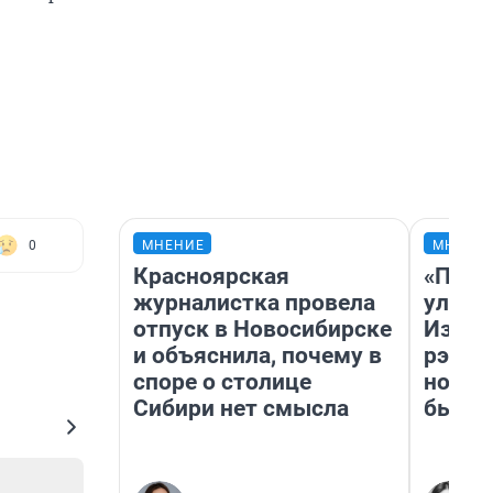
МНЕНИЕ
МНЕНИ
0
Красноярская
«Поче
журналистка провела
улыба
отпуск в Новосибирске
Извес
и объяснила, почему в
рэпер
споре о столице
новос
Сибири нет смысла
было