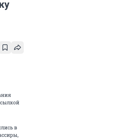
жу
ания
ссылкой
ились в
ассиры,