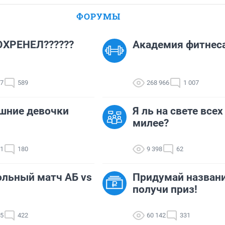
ФОРУМЫ
ОХРЕНЕЛ??????
Академия фитнеса
27
589
268 966
1 007
шние девочки
Я ль на свете всех
милее?
01
180
9 398
62
льный матч АБ vs
Придумай названи
получи приз!
95
422
60 142
331