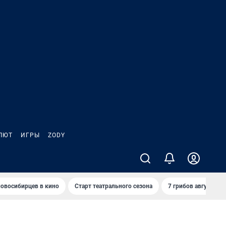
ЛЮТ
ИГРЫ
ZODY
овосибирцев в кино
Старт театрального сезона
7 грибов августа