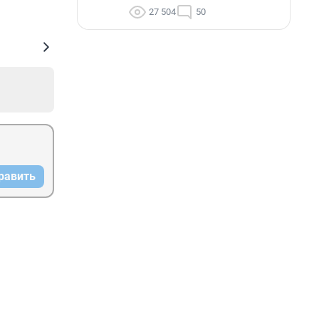
27 504
50
равить