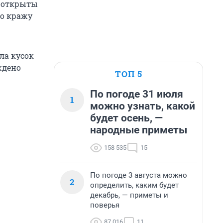
и открыты
то кражу
ла кусок
ждено
ТОП 5
По погоде 31 июля
1
можно узнать, какой
будет осень, —
народные приметы
158 535
15
По погоде 3 августа можно
2
определить, каким будет
декабрь, — приметы и
поверья
87 016
11