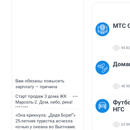
МТС 
94 8
Дома
Вам обязаны повысить
48 9
зарплату — причина
Старт продаж 3 дома ЖК
Футбо
Марсель-2. Дом, небо, река!
НГС
«Она крикнула: „Дядя Боря!“»
25-летняя туристка исчезла
63 8
ночью у океана во Вьетнаме.