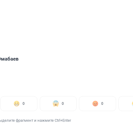
Юмабаев
0
0
0
ыделите фрагмент и нажмите Ctrl+Enter