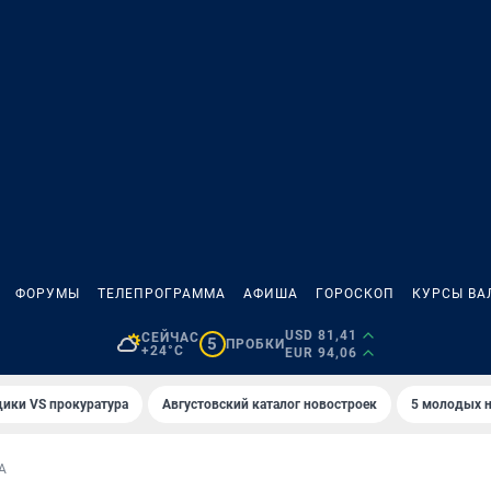
ФОРУМЫ
ТЕЛЕПРОГРАММА
АФИША
ГОРОСКОП
КУРСЫ ВА
USD 81,41
СЕЙЧАС
5
ПРОБКИ
+24°C
EUR 94,06
ики VS прокуратура
Августовский каталог новостроек
5 молодых н
А