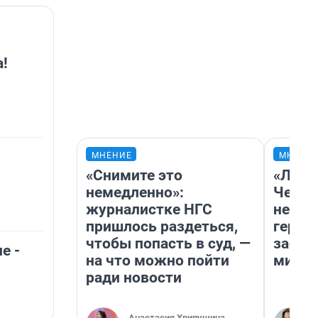
!
МНЕНИЕ
МНЕНИ
«Снимите это
«Люди
немедленно»:
Чем п
журналистке НГС
непон
пришлось раздеться,
герои
чтобы попасть в суд, —
застр
е -
на что можно пойти
мисти
ради новости
Анастасия Хрипушина