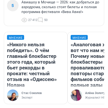
Авиашоу в Мочище — 2026: как добраться до
5
аэродрома, сколько стоят билеты и полная
программа фестиваля «Вива Авиа!»
27 412
50
МНЕНИЕ
МНЕНИЕ
«Никого нельзя
«Аналоговая ж
победить». О чём
вот что нам ну
главный блокбастер
Почему новые
этого года, который
блокбастеры
бьет рекорды в
проваливаются,
прокате: честный
повторы стары
отзыв на «Одиссею»
фильмов соби
Нолана
полные залы
Стас Соколов
Алёна Золотух
Эксперт
Журналист НГС