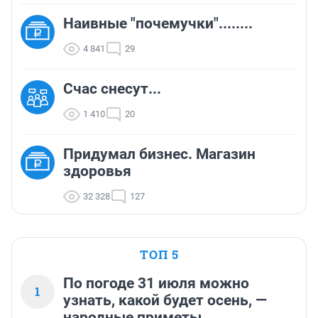
Наивные "почемучки"........
4 841
29
Счас снесут...
1 410
20
Придумал бизнес. Магазин
здоровья
32 328
127
ТОП 5
По погоде 31 июля можно
1
узнать, какой будет осень, —
народные приметы