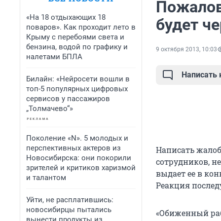
Пожалов
«На 18 отдыхающих 18
будет че
поваров». Как проходит лето в
Крыму с перебоями света и
бензина, водой по графику и
9 октября 2013, 10:03
налетами БПЛА
Написать
Билайн: «Нейросети вошли в
топ-5 популярных цифровых
сервисов у пассажиров
„Толмачево“»
Поколение «N». 5 молодых и
перспективных актеров из
Написать жалобу
Новосибирска: они покорили
сотрудников, не
зрителей и критиков харизмой
выдает ее в кон
и талантом
Реакция послед
Уйти, не расплатившись:
новосибирцы пытались
«Обиженный ра
вынести продукты из