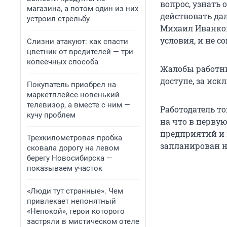
вопрос, узнать 
магазина, а потом один из них
действовать да
устроил стрельбу
Михаил Иванков
условия, и не с
Слизни атакуют: как спасти
цветник от вредителей — три
копеечных способа
Жалобы работни
доступе, за ис
Покупатель приобрел на
маркетплейсе новенький
телевизор, а вместе с ним —
Работодатель т
кучу проблем
на что в перву
предприятий и 
Трехкилометровая пробка
запланирован н
сковала дорогу на левом
берегу Новосибирска —
показываем участок
«Люди тут странные». Чем
привлекает непонятный
«Непокой», герои которого
застряли в мистическом отеле