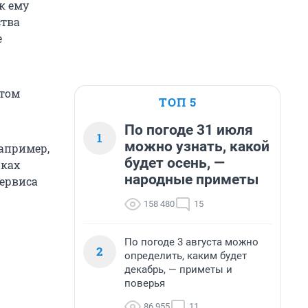
к ему
ства
е
ытом
ТОП 5
По погоде 31 июля
1
можно узнать, какой
например,
будет осень, —
рках
народные приметы
сервиса
158 480
15
По погоде 3 августа можно
2
определить, каким будет
декабрь, — приметы и
поверья
86 955
11