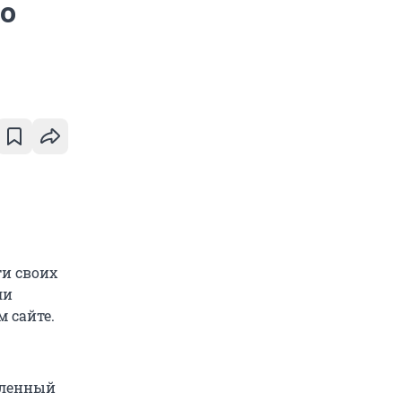
но
ти своих
ли
 сайте.
вленный