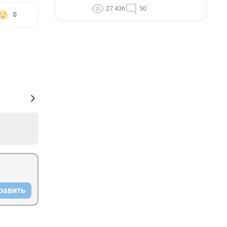
27 436
50
0
равить