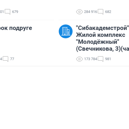
701
679
284 916
682
ок подруге
"Сибакадемстрой"
Жилой комплекс
"Молодёжный"
(Свечникова, 3)(ча
24
77
173 784
981