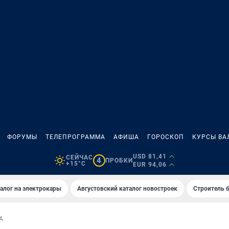
ФОРУМЫ
ТЕЛЕПРОГРАММА
АФИША
ГОРОСКОП
КУРСЫ ВА
USD 81,41
СЕЙЧАС
4
ПРОБКИ
+15°C
EUR 94,06
алог на электрокары
Августовский каталог новостроек
Строитель б
А