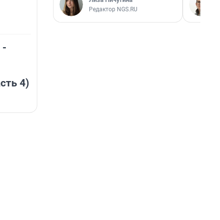
Редактор NGS.RU
 -
сть 4)