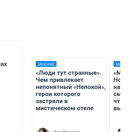
нах
МНЕНИЕ
МНЕНИ
«Люди тут странные».
«Мы в
Чем привлекает
Нолан
непонятный «Непокой»,
настр
герои которого
смотр
застряли в
чтобы
мистическом отеле
выгля
Лиза Пичугина