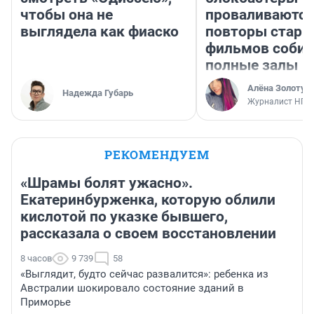
чтобы она не
проваливаются,
выглядела как фиаско
повторы стары
фильмов соби
полные залы
Алёна Золотух
Надежда Губарь
Журналист НГС
РЕКОМЕНДУЕМ
«Шрамы болят ужасно».
Екатеринбурженка, которую облили
кислотой по указке бывшего,
рассказала о своем восстановлении
8 часов
9 739
58
«Выглядит, будто сейчас развалится»: ребенка из
Австралии шокировало состояние зданий в
Приморье