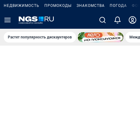
НЕДВИЖИМОСТЬ
ПРОМОКОДЫ
ЗНАКОМСТВА
ПОГОДА
ФО
Растет популярность дискаунтеров
Межд