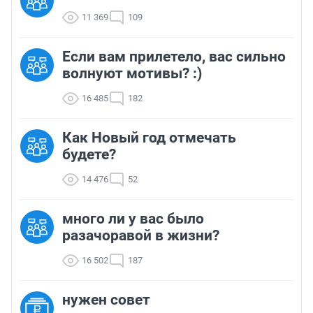
11 369
109
Если вам прилетело, вас сильно
волнуют мотивы? :)
16 485
182
Как Новый год отмечать
будете?
14 476
52
много ли у вас было
разачоравой в жизни?
16 502
187
нужен совет