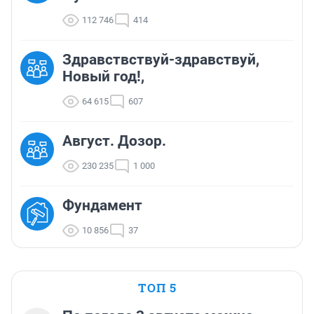
112 746
414
Здравствствуй-здравствуй,
Новый год!,
64 615
607
Август. Дозор.
230 235
1 000
Фундамент
10 856
37
ТОП 5