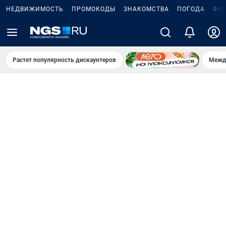
НЕДВИЖИМОСТЬ
ПРОМОКОДЫ
ЗНАКОМСТВА
ПОГОДА
ФО
Растет популярность дискаунтеров
Межд