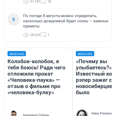
31 181
18
По погоде 8 августа можно определить,
5
насколько дождливой будет осень — важные
приметы
28 223
7
МНЕНИЕ
МНЕНИЕ
Колобок-колобок, я
«Почему вы
тебя боюсь! Ради чего
улыбаетесь?»
отложили прокат
Известный кор
«Человека-паука» —
рэпер зажег с 
отзыв о фильме про
новосибирцев: 
«человека-булку»
было
Нина Раневска
Надежда Губарь