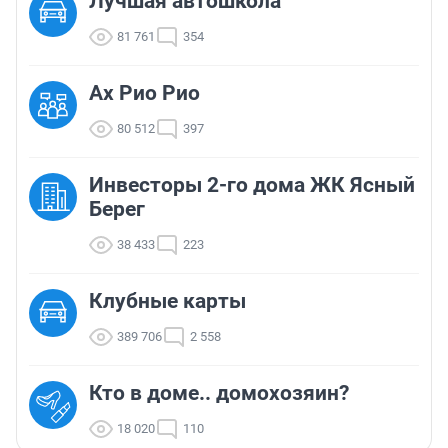
Лучшая автошкола
81 761
354
Ах Рио Рио
80 512
397
Инвесторы 2-го дома ЖК Ясный
Берег
38 433
223
Клубные карты
389 706
2 558
Кто в доме.. домохозяин?
18 020
110