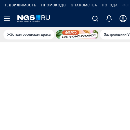
НЕДВИЖИМОСТЬ
ПРОМОКОДЫ
ЗНАКОМСТВА
ПОГОДА
ФО
Жёсткая соседская драка
Застройщики V