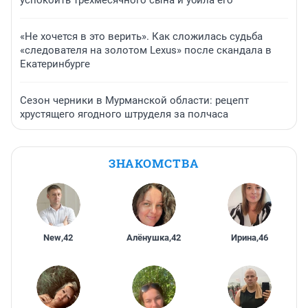
успокоить трехмесячного сына и убила его
«Не хочется в это верить». Как сложилась судьба
«следователя на золотом Lexus» после скандала в
Екатеринбурге
Сезон черники в Мурманской области: рецепт
хрустящего ягодного штруделя за полчаса
ЗНАКОМСТВА
New
,
42
Алёнушка
,
42
Ирина
,
46