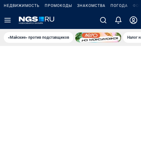
НЕДВИЖИМОСТЬ
ПРОМОКОДЫ
ЗНАКОМСТВА
ПОГОДА
ФО
«Майские» против подставщиков
Налог 