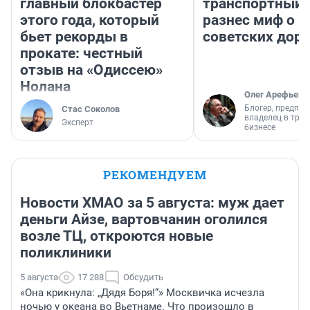
главный блокбастер
транспортный 
этого года, который
разнес миф о 
бьет рекорды в
советских доро
прокате: честный
отзыв на «Одиссею»
Нолана
Олег Арефьев
Блогер, предпри
Стас Соколов
владелец в тра
Эксперт
бизнесе
РЕКОМЕНДУЕМ
Новости ХМАО за 5 августа: муж дает
деньги Айзе, вартовчанин оголился
возле ТЦ, откроются новые
поликлиники
5 августа
17 288
Обсудить
«Она крикнула: „Дядя Боря!“» Москвичка исчезла
ночью у океана во Вьетнаме. Что произошло в