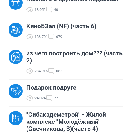
18 952
40
КиноБЗал (NF) (часть 6)
186 701
679
из чего построить дом??? (часть
2)
284 916
682
Подарок подруге
24 024
77
"Сибакадемстрой" - Жилой
комплекс "Молодёжный"
(Свечникова, 3)(часть 4)