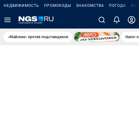
НЕДВИЖИМОСТЬ
ПРОМОКОДЫ
ЗНАКОМСТВА
ПОГОДА
ФО
«Майские» против подставщиков
Налог 