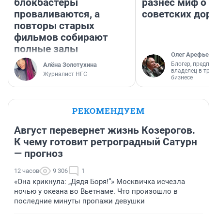
блокбастеры
разнес миф о 
проваливаются, а
советских доро
повторы старых
фильмов собирают
полные залы
Олег Арефьев
Блогер, предпри
Алёна Золотухина
владелец в тра
Журналист НГС
бизнесе
РЕКОМЕНДУЕМ
Август перевернет жизнь Козерогов.
К чему готовит ретроградный Сатурн
— прогноз
12 часов
9 306
1
«Она крикнула: „Дядя Боря!“» Москвичка исчезла
ночью у океана во Вьетнаме. Что произошло в
последние минуты пропажи девушки