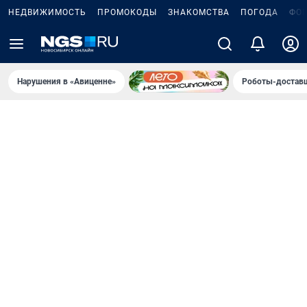
НЕДВИЖИМОСТЬ
ПРОМОКОДЫ
ЗНАКОМСТВА
ПОГОДА
ФО
Нарушения в «Авиценне»
Роботы-доставщ