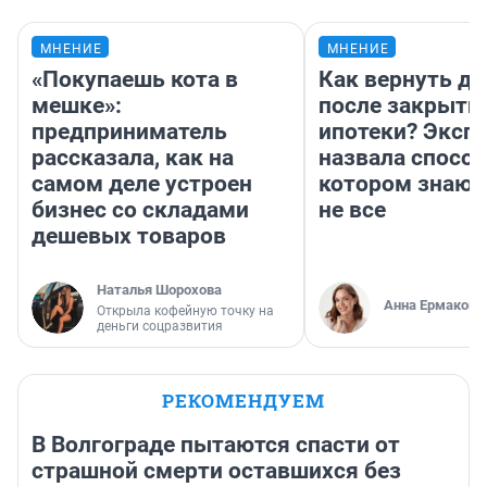
МНЕНИЕ
МНЕНИЕ
«Покупаешь кота в
Как вернуть де
мешке»:
после закрыти
предприниматель
ипотеки? Эксп
рассказала, как на
назвала способ
самом деле устроен
котором знают
бизнес со складами
не все
дешевых товаров
Наталья Шорохова
Анна Ермакова
Открыла кофейную точку на
деньги соцразвития
РЕКОМЕНДУЕМ
В Волгограде пытаются спасти от
страшной смерти оставшихся без