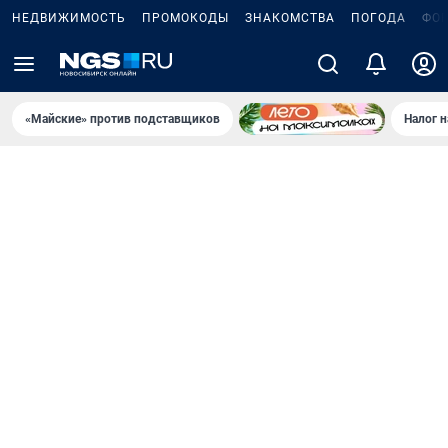
НЕДВИЖИМОСТЬ
ПРОМОКОДЫ
ЗНАКОМСТВА
ПОГОДА
ФО
«Майские» против подставщиков
Налог 