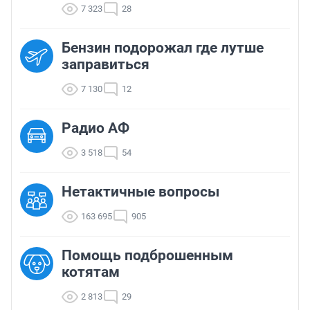
7 323
28
Бензин подорожал где лутше
заправиться
7 130
12
Радио АФ
3 518
54
Нетактичные вопросы
163 695
905
Помощь подброшенным
котятам
2 813
29