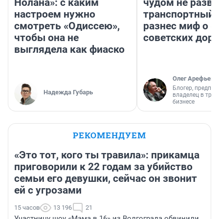
Нолана»: с каким
чудом не разва
настроем нужно
транспортный 
смотреть «Одиссею»,
разнес миф о 
чтобы она не
советских доро
выглядела как фиаско
Олег Арефьев
Блогер, предпри
Надежда Губарь
владелец в тра
бизнесе
РЕКОМЕНДУЕМ
«Это тот, кого ты травила»: прикамца
приговорили к 22 годам за убийство
семьи его девушки, сейчас он звонит
ей с угрозами
15 часов
13 196
21
Участницу шоу «Мама в 16» из Волгограда обвинили