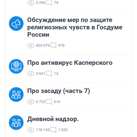
3 356
74
Обсуждение мер по защите
религиозных чувств в Госдуме
России
405 079
978
Про антивирус Касперского
3 661
14
Про засаду (часть 7)
9 723
616
Дневной надзор.
178 143
1 020