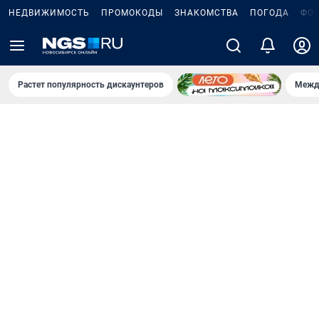
НЕДВИЖИМОСТЬ
ПРОМОКОДЫ
ЗНАКОМСТВА
ПОГОДА
ФО
Растет популярность дискаунтеров
Межд