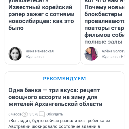
улыбаетесь?»
вот что нам ну
Известный корейский
Почему новые
рэпер зажег с сотнями
блокбастеры
новосибирцев: как это
проваливаются,
было
повторы стары
фильмов соби
полные залы
Нина Раневская
Алёна Золотух
Журналист
Журналист НГС
РЕКОМЕНДУЕМ
Одна банка — три вкуса: рецепт
овощного ассорти на зиму для
жителей Архангельской области
6 часов
3 578
Обсудить
«Выглядит, будто сейчас развалится»: ребенка из
Австралии шокировало состояние зданий в