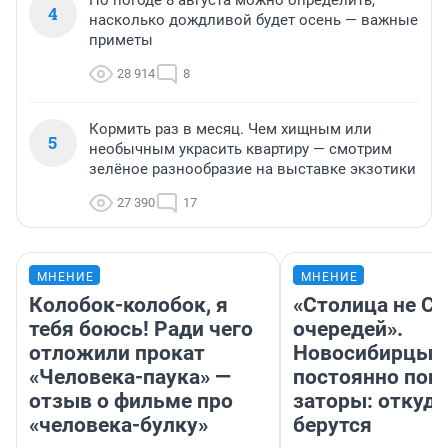
4
насколько дождливой будет осень — важные
приметы
28 914
8
Кормить раз в месяц. Чем хищным или
5
необычным украсить квартиру — смотрим
зелёное разнообразие на выставке экзотики
27 390
17
МНЕНИЕ
МНЕНИЕ
Колобок-колобок, я
«Столица не Си
тебя боюсь! Ради чего
очередей».
отложили прокат
Новосибирцы
«Человека-паука» —
постоянно поп
отзыв о фильме про
заторы: откуда
«человека-булку»
берутся