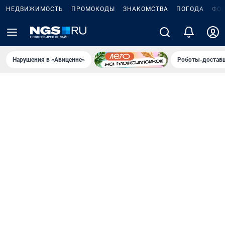
НЕДВИЖИМОСТЬ
ПРОМОКОДЫ
ЗНАКОМСТВА
ПОГОДА
ФО
Нарушения в «Авиценне»
Роботы-доставщ