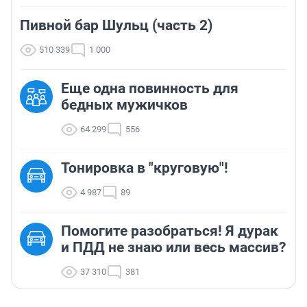
Пивной бар Шульц (часть 2)
510 339
1 000
Еще одна повинность для
бедных мужичков
64 299
556
Тонировка в "круговую"!
4 987
89
Помогите разобраться! Я дурак
и ПДД не знаю или весь массив?
37 310
381