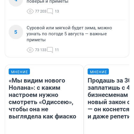
поверья и приметы
77 203
13
Суровой или мягкой будет зима, можно
5
узнать по погоде 5 августа — важные
приметы
73 133
11
МНЕНИЕ
МНЕНИЕ
«Мы видим нового
Продашь за 300
Нолана»: с каким
заплатишь с 40
настроем нужно
бизнесменам г
смотреть «Одиссею»,
новый закон о 
чтобы она не
— он коснется 
выглядела как фиаско
и даже репети