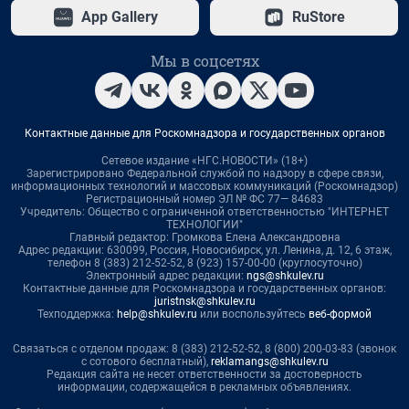
App Gallery
RuStore
Мы в соцсетях
Контактные данные для Роскомнадзора и государственных органов
Сетевое издание «НГС.НОВОСТИ» (18+)
Зарегистрировано Федеральной службой по надзору в сфере связи,
информационных технологий и массовых коммуникаций (Роскомнадзор)
Регистрационный номер ЭЛ № ФС 77— 84683
Учредитель: Общество с ограниченной ответственностью "ИНТЕРНЕТ
ТЕХНОЛОГИИ"
Главный редактор: Громкова Елена Александровна
Адрес редакции: 630099, Россия, Новосибирск, ул. Ленина, д. 12, 6 этаж,
телефон 8 (383) 212-52-52, 8 (923) 157-00-00 (круглосуточно)
Электронный адрес редакции:
ngs@shkulev.ru
Контактные данные для Роскомнадзора и государственных органов:
juristnsk@shkulev.ru
Техподдержка:
help@shkulev.ru
или воспользуйтесь
веб-формой
Связаться с отделом продаж: 8 (383) 212-52-52, 8 (800) 200-03-83 (звонок
с сотового бесплатный),
reklamangs@shkulev.ru
Редакция сайта не несет ответственности за достоверность
информации, содержащейся в рекламных объявлениях.