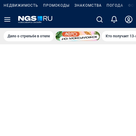
НЕДВИЖИМОСТЬ
ПРОМОКОДЫ
ЗНАКОМСТВА
ПОГОДА
ФО
Дело о стрельбе в отеле
Кто получает 13-