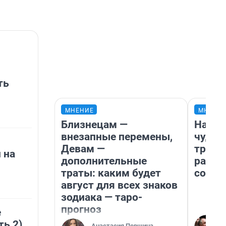
ть
МНЕНИЕ
МНЕНИ
Близнецам —
Насле
внезапные перемены,
чудом
Девам —
транс
 на
дополнительные
разне
траты: каким будет
совет
август для всех знаков
зодиака — таро-
прогноз
е
ть 2)
Анастасия Першина