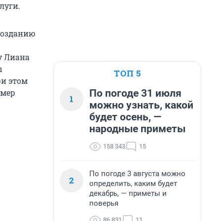
луги.
 созданию
у Лиана
ы
ТОП 5
ри этом
По погоде 31 июля
омер
1
можно узнать, какой
будет осень, —
народные приметы
158 343
15
По погоде 3 августа можно
2
определить, каким будет
декабрь, — приметы и
поверья
86 831
11