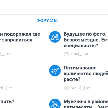
ФОРУМЫ
н подорожал где
Будущее по фото.
 заправиться
Безвозмездно. Ес
специалисты?
12
7 315
28
Оптимальное
количество людей
рафте?
99
67
24 513
59
упить?
Мужчина в район
пятидесяти... (час