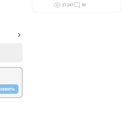
27 247
50
равить