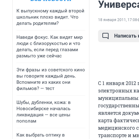
Универс
К выпускному каждый второй
школьник плохо видит. Что
18 января 2011, 17:08
делать родителям?
Написать
Наведи фокус. Как видят мир
люди с близорукостью и что
делать, если перед глазами
размыто уже сейчас
Эти фразы из советского кино
вы говорите каждый день.
Вспомните из каких они
С 1 января 201
фильмов? — тест
электронных ка
муниципальным 
Шубы, дубленки, кожа: в
государственны
Новосибирске началась
является докум
ликвидация — все цены
карта фактичес
пополам
медицинского с
транспорте и м
Как выбрать оптику в