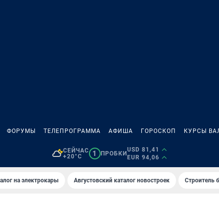
ФОРУМЫ
ТЕЛЕПРОГРАММА
АФИША
ГОРОСКОП
КУРСЫ ВА
USD 81,41
СЕЙЧАС
1
ПРОБКИ
+20°C
EUR 94,06
алог на электрокары
Августовский каталог новостроек
Строитель б