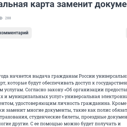
альная карта заменит докум
288
 комментарий
2 года начнется выдача гражданам России универсаль
рт, которые будут обеспечивать доступ к государстве
услугам. Согласно закону «Об организации предост
х и муниципальных услуг» универсальная электронн
ентом, удостоверяющим личность гражданина. Кроме 
ки заменит многие документы, такие как полис обяза
трахования, студенческие билеты, проездные докуме
ногие другие. С ее помощью можно будет получать и