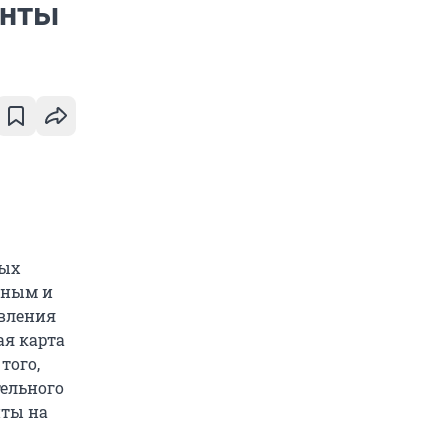
енты
ных
нным и
авления
ая карта
того,
тельного
нты на