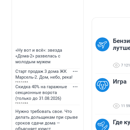
Бензи
лутше
«Ну вот и всё»: звезда
«Дома-2» развелась с
молодым мужем
7 121
Старт продаж 3 дома ЖК
Марсель-2. Дом, небо, река!
Игра
Скидка 40% на гаражные
секционные ворота
(только до 31.08.2026)
11 5
Нужно требовать свое. Что
делать дольщикам при срыве
Где к
сроков сдачи дома —
объясняет юрист