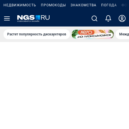
НЕДВИЖИМОСТЬ
ПРОМОКОДЫ
ЗНАКОМСТВА
ПОГОДА
ФО
Растет популярность дискаунтеров
Межд