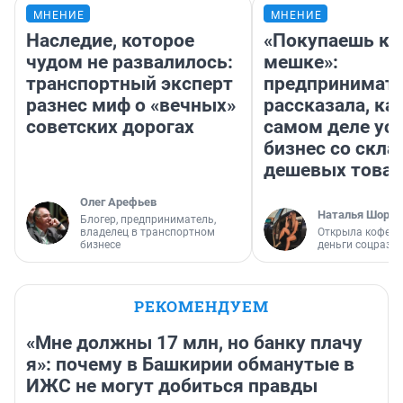
МНЕНИЕ
МНЕНИЕ
Наследие, которое
«Покупаешь ко
чудом не развалилось:
мешке»:
транспортный эксперт
предпринимат
разнес миф о «вечных»
рассказала, как
советских дорогах
самом деле ус
бизнес со скл
дешевых това
Олег Арефьев
Наталья Шорох
Блогер, предприниматель,
владелец в транспортном
Открыла кофейн
бизнесе
деньги соцразв
РЕКОМЕНДУЕМ
«Мне должны 17 млн, но банку плачу
я»: почему в Башкирии обманутые в
ИЖС не могут добиться правды