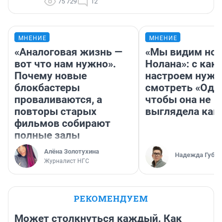
75 729
12
МНЕНИЕ
МНЕНИЕ
«Аналоговая жизнь —
«Мы видим нов
вот что нам нужно».
Нолана»: с как
Почему новые
настроем нужн
блокбастеры
смотреть «Оди
проваливаются, а
чтобы она не
повторы старых
выглядела как
фильмов собирают
полные залы
Алёна Золотухина
Надежда Губар
Журналист НГС
РЕКОМЕНДУЕМ
Может столкнуться каждый. Как