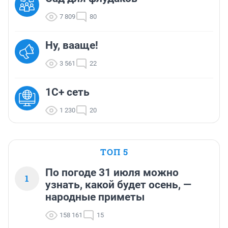
7 809
80
Ну, вааще!
3 561
22
1С+ сеть
1 230
20
ТОП 5
По погоде 31 июля можно
1
узнать, какой будет осень, —
народные приметы
158 161
15