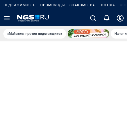
НЕДВИЖИМОСТЬ
ПРОМОКОДЫ
ЗНАКОМСТВА
ПОГОДА
ФО
«Майские» против подставщиков
Налог 